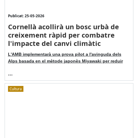
Publicat: 25-05-2026
Cornellà acollirà un bosc urbà de
creixement ràpid per combatre
l'impacte del canvi climàtic
L'AMB implementarà una prova pilot a l'avinguda dels
Alps basada en el mètode japonès Miyawaki per reduir
...
Cultura