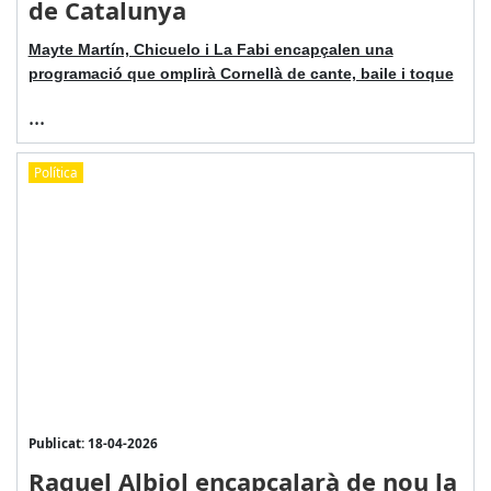
de Catalunya
Mayte Martín, Chicuelo i La Fabi encapçalen una
programació que omplirà Cornellà de cante, baile i toque
...
Política
Publicat: 18-04-2026
Raquel Albiol encapçalarà de nou la