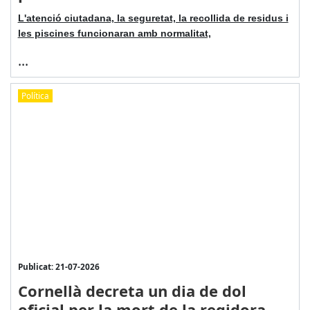
L'atenció ciutadana, la seguretat, la recollida de residus i
les piscines funcionaran amb normalitat,
...
Política
Publicat: 21-07-2026
Cornellà decreta un dia de dol
oficial per la mort de la regidora