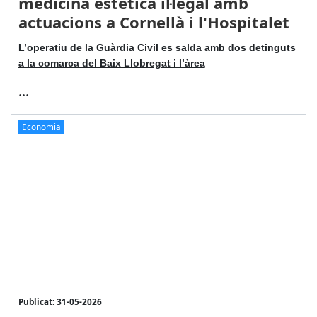
medicina estètica il·legal amb
actuacions a Cornellà i l'Hospitalet
L’operatiu de la Guàrdia Civil es salda amb dos detinguts
a la comarca del Baix Llobregat i l’àrea
...
Economia
Publicat: 31-05-2026