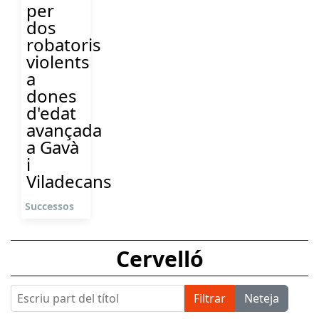
per
dos
robatoris
violents
a
dones
d'edat
avançada
a Gavà
i
Viladecans
Successos
Cervelló
Escriu part del títol
Filtrar
Neteja