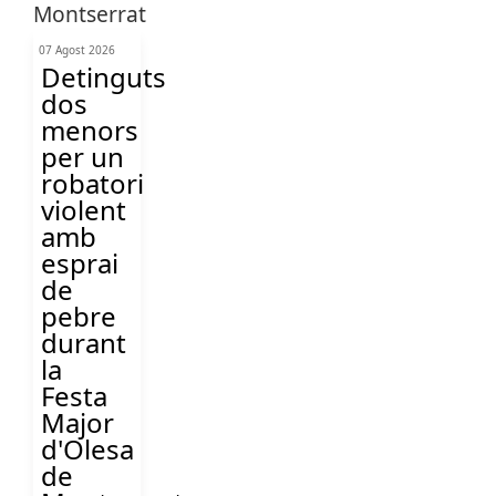
07 Agost 2026
Detinguts
dos
menors
per un
robatori
violent
amb
esprai
de
pebre
durant
la
Festa
Major
d'Olesa
de