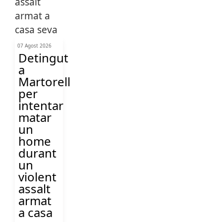
07 Agost 2026
Detingut
a
Martorell
per
intentar
matar
un
home
durant
un
violent
assalt
armat
a casa