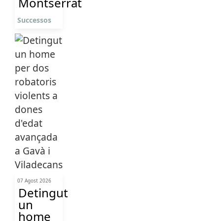
Montserrat
Successos
07 Agost 2026
Detingut
un
home