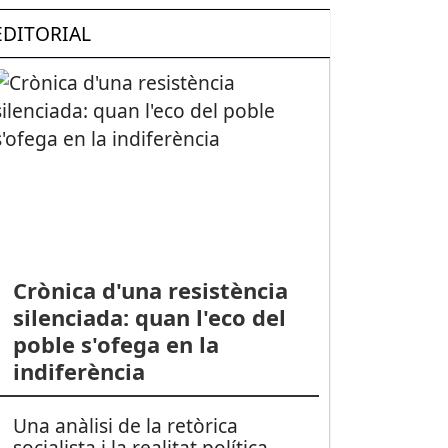
EDITORIAL
Crònica d'una resistència
silenciada: quan l'eco del
poble s'ofega en la
indiferència
Una anàlisi de la retòrica
socialista i la realitat política