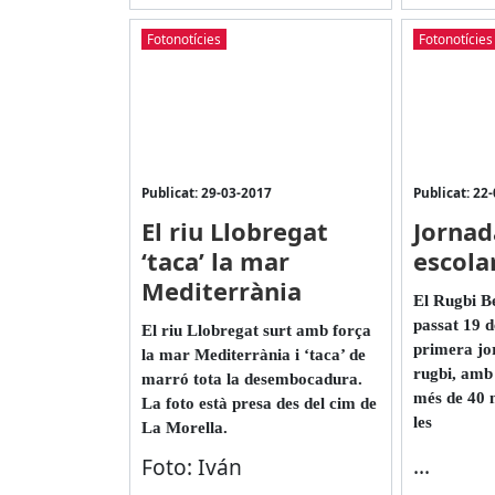
Fotonotícies
Fotonotícies
Publicat: 29-03-2017
Publicat: 22
El riu Llobregat
Jornad
‘taca’ la mar
escola
Mediterrània
El Rugbi Be
passat 19 d
El riu Llobregat surt amb força
primera jo
la mar Mediterrània i ‘taca’ de
rugbi, amb 
marró tota la desembocadura.
més de 40 n
La foto està presa des del cim de
les
La Morella.
...
Foto: Iván