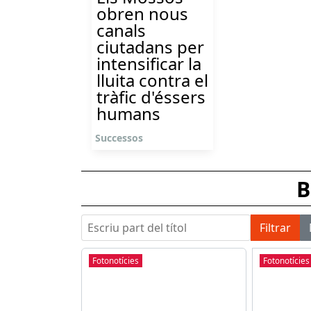
obren nous
canals
ciutadans per
intensificar la
lluita contra el
tràfic d'éssers
humans
Successos
B
Escriu part del títol
Filtrar
Fotonotícies
Fotonotícies