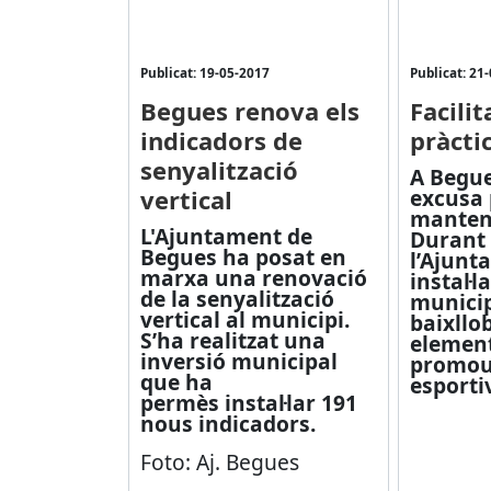
Publicat: 19-05-2017
Publicat: 21
Begues renova els
Facilit
indicadors de
pràcti
senyalització
A Begue
vertical
excusa 
manteni
L'Ajuntament de
Durant 
Begues ha posat en
l’Ajunt
marxa una renovació
instal·l
de la senyalització
municip
vertical al municipi.
baixllo
S’ha realitzat una
element
inversió municipal
promour
que ha
esporti
permès instal·lar 191
nous indicadors.
Foto: Aj. Begues