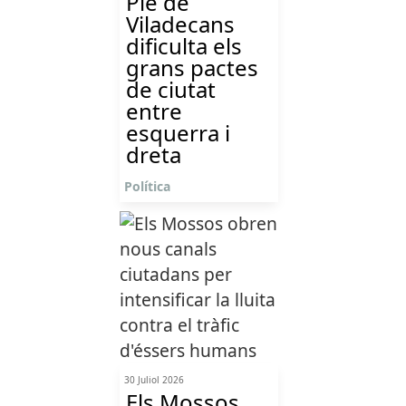
Ple de
Viladecans
dificulta els
grans pactes
de ciutat
entre
esquerra i
dreta
Política
30 Juliol 2026
Els Mossos