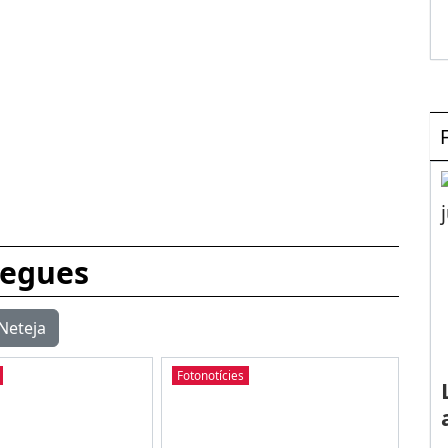
egues
Neteja
Fotonotícies