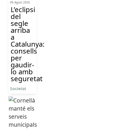
06 Agost 2026
L’eclipsi
del
segle
arriba
a
Catalunya:
consells
per
gaudir-
lo amb
seguretat
Societat