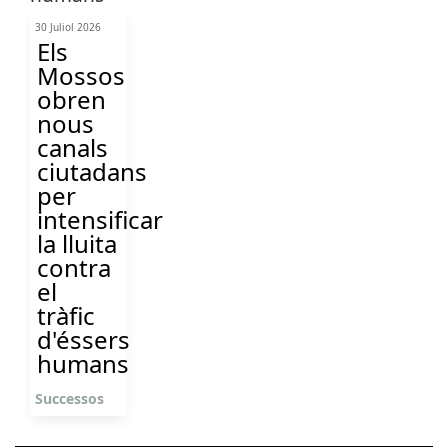
30 Juliol 2026
Els
Mossos
obren
nous
canals
ciutadans
per
intensificar
la lluita
contra
el
tràfic
d'éssers
humans
Successos