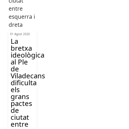
01 Agost 2026
La
bretxa
ideològica
al Ple
de
Viladecans
dificulta
els
grans
pactes
de
ciutat
entre