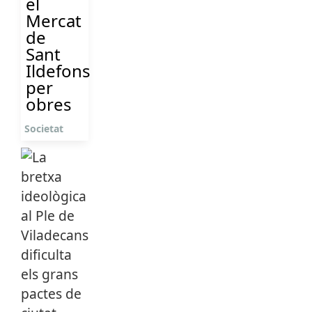
el
Mercat
de
Sant
Ildefons
per
obres
Societat