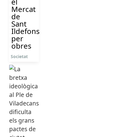
el
Mercat
de
Sant
Ildefons
per
obres
Societat