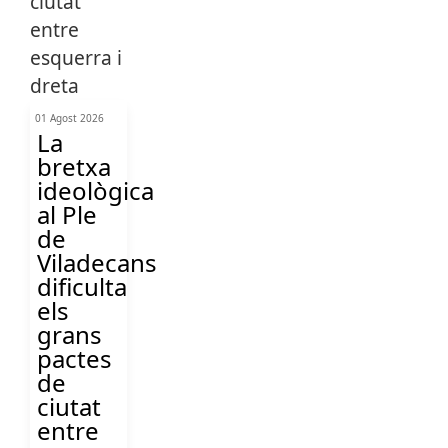
01 Agost 2026
La
bretxa
ideològica
al Ple
de
Viladecans
dificulta
els
grans
pactes
de
ciutat
entre