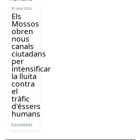
30 Juliol 2026
Els
Mossos
obren
nous
canals
ciutadans
per
intensificar
la lluita
contra
el
tràfic
d'éssers
humans
Successos