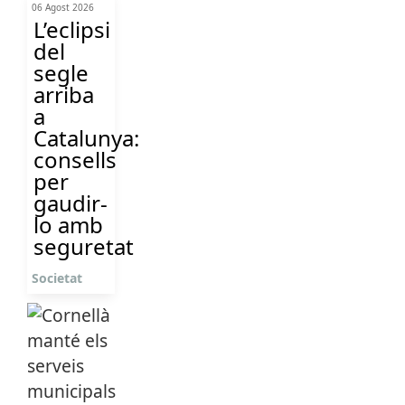
06 Agost 2026
L’eclipsi
del
segle
arriba
a
Catalunya:
consells
per
gaudir-
lo amb
seguretat
Societat