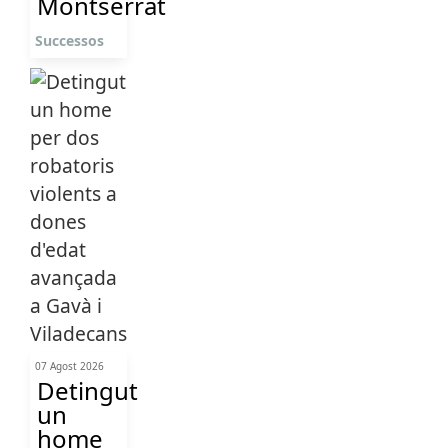
Montserrat
Successos
07 Agost 2026
Detingut
un
home