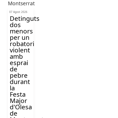
07 Agost 2026
Detinguts
dos
menors
per un
robatori
violent
amb
esprai
de
pebre
durant
la
Festa
Major
d'Olesa
de