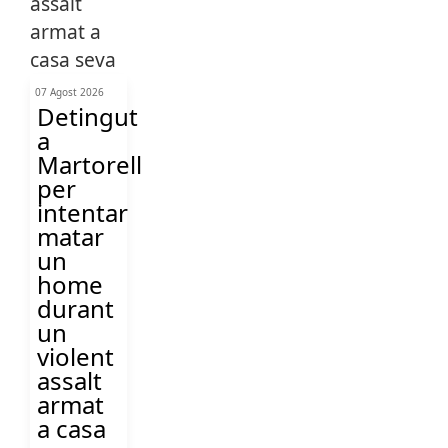
07 Agost 2026
Detingut
a
Martorell
per
intentar
matar
un
home
durant
un
violent
assalt
armat
a casa