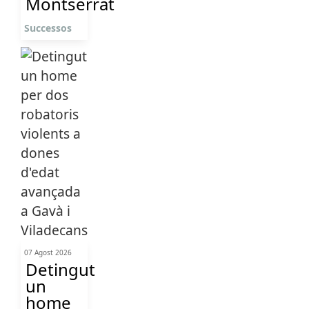
Montserrat
Successos
07 Agost 2026
Detingut
un
home