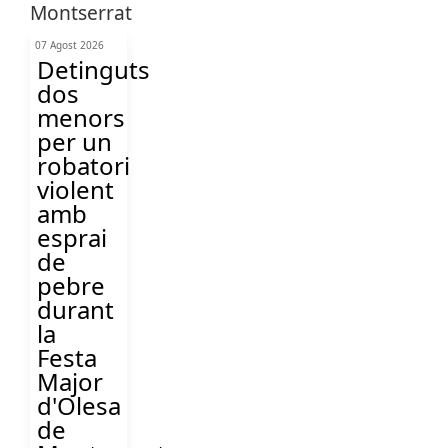
07 Agost 2026
Detinguts
dos
menors
per un
robatori
violent
amb
esprai
de
pebre
durant
la
Festa
Major
d'Olesa
de