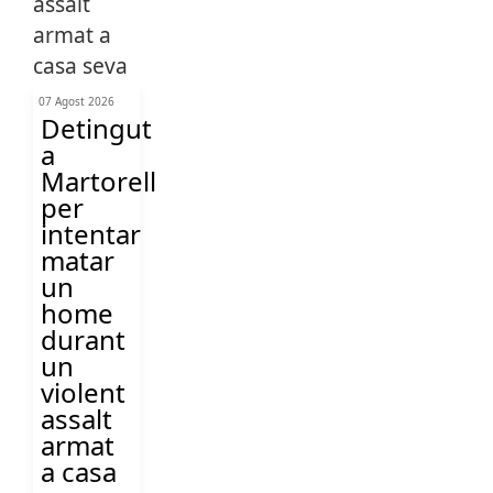
07 Agost 2026
Detingut
a
Martorell
per
intentar
matar
un
home
durant
un
violent
assalt
armat
a casa