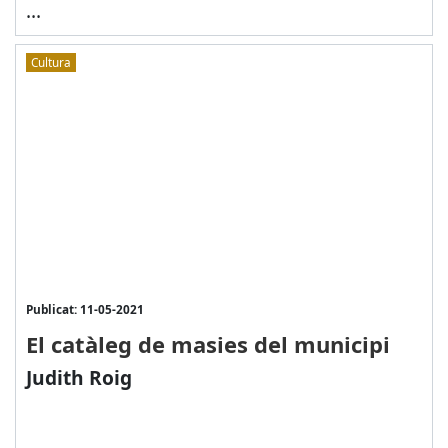
...
Opinió
Cultura
Publicat: 11-05-2021
El catàleg de masies del municipi
Judith Roig