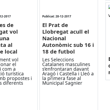
-12-2017
Publicat: 28-12-2017
les de
El Prat de
gat vol
Llobregat acull el
 una
Nacional
ta al
Autonòmic sub 16 i
e local
18 de futbol
ament vol
Les Seleccions
onar el
Catalanes masculines
i com a
s’enfrontaran davant
ió turística
Aragó i Castella i Lleó a
mb propostes i
la primera fase al
ts diferents
Municipal Sagnier