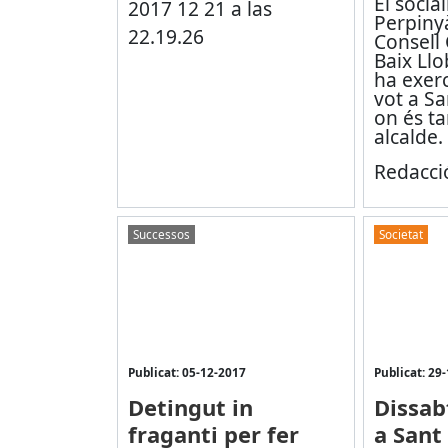
El socia
Perpinyà
Consell
Baix Ll
ha exerc
vot a Sa
on és ta
alcalde.
Redacció
Successos
Societat
Publicat: 05-12-2017
Publicat: 29
Detingut in
Dissa
fraganti per fer
a Sant