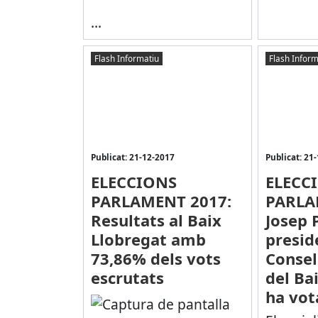
...
Flash Informatiu
Flash Inform
Publicat: 21-12-2017
Publicat: 21
ELECCIONS
ELECC
PARLAMENT 2017:
PARLA
Resultats al Baix
Josep 
Llobregat amb
presid
73,86% dels vots
Consel
escrutats
del Ba
ha vot