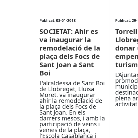
Publicat: 03-01-2018
Publicat: 29
SOCIETAT: Ahir es
Torrel
va inaugurar la
Llobre
remodelació de la
donar
plaça dels Focs de
empen
Sant Joan a Sant
turism
Boi
L’Ajunt
promoci
L'alcaldessa de Sant Boi
municip
de Llobregat, Lluïsa
destinac
Moret, va inaugurar
plena a
ahir la remodelació de
activita
la plaça dels Focs de
Sant Joan. En els
darrers mesos, i amb la
participació de veïns i
veïnes de la plaça,
l'Escola Casablanca i