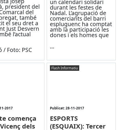
lista Josep
un calendari solidari
, president del
durant les festes de
 Comarcal del
Nadal. L’agrupació de
obregat, també
comerciants del barri
it el seu dret a
espluguenc ha comptat
nt Just Desvern
amb la participació les
mbé l’actual
dones i els homes que
...
 / Foto: PSC
Flash Informatiu
-11-2017
Publicat: 28-11-2017
bte comença
ESPORTS
 Vicenç dels
(ESQUAIX): Tercer