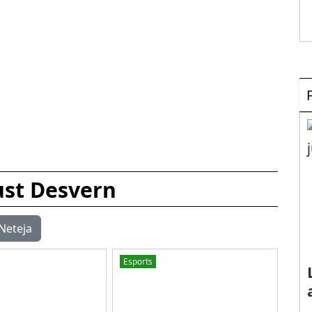
ust Desvern
Neteja
Esports