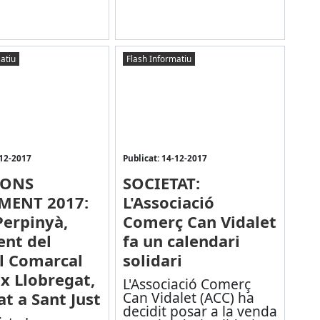
atiu
Flash Informatiu
-12-2017
Publicat: 14-12-2017
IONS
SOCIETAT:
MENT 2017:
L'Associació
Perpinyà,
Comerç Can Vidalet
ent del
fa un calendari
l Comarcal
solidari
ix Llobregat,
L'Associació Comerç
at a Sant Just
Can Vidalet (ACC) ha
decidit posar a la venda