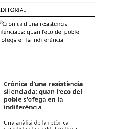
EDITORIAL
Crònica d'una resistència
silenciada: quan l'eco del
poble s'ofega en la
indiferència
Una anàlisi de la retòrica
socialista i la realitat política