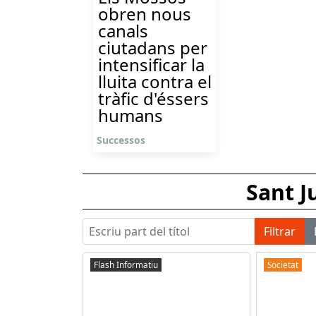
obren nous
canals
ciutadans per
intensificar la
lluita contra el
tràfic d'éssers
humans
Successos
Sant J
Escriu part del títol
Filtrar
Flash Informatiu
Societat