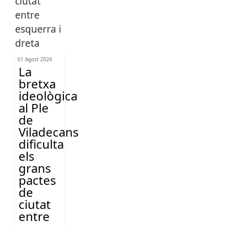
01 Agost 2026
La
bretxa
ideològica
al Ple
de
Viladecans
dificulta
els
grans
pactes
de
ciutat
entre