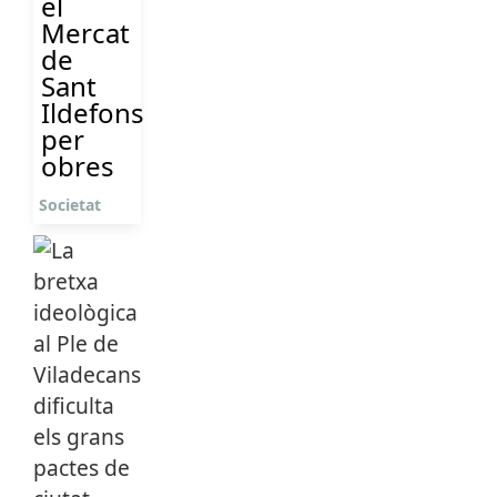
el
Mercat
de
Sant
Ildefons
per
obres
Societat