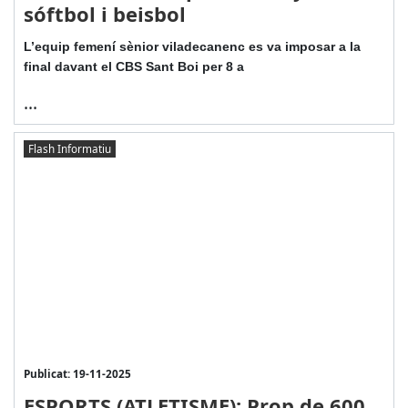
sóftbol i beisbol
L’equip femení sènior viladecanenc es va imposar a la
final davant el CBS Sant Boi per 8 a
...
Flash Informatiu
Publicat: 19-11-2025
ESPORTS (ATLETISME): Prop de 600