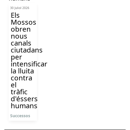
30 Juliol 2026
Els
Mossos
obren
nous
canals
ciutadans
per
intensificar
la lluita
contra
el
tràfic
d'éssers
humans
Successos