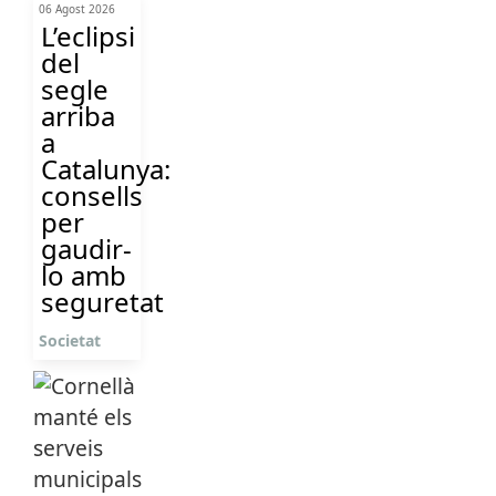
06 Agost 2026
L’eclipsi
del
segle
arriba
a
Catalunya:
consells
per
gaudir-
lo amb
seguretat
Societat