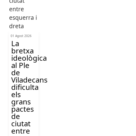
01 Agost 2026
La
bretxa
ideològica
al Ple
de
Viladecans
dificulta
els
grans
pactes
de
ciutat
entre