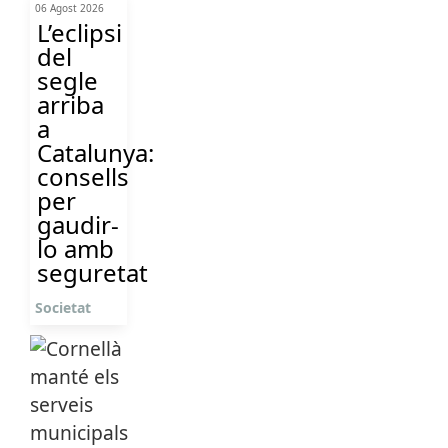
06 Agost 2026
L’eclipsi
del
segle
arriba
a
Catalunya:
consells
per
gaudir-
lo amb
seguretat
Societat