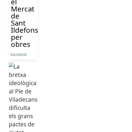
el
Mercat
de
Sant
Ildefons
per
obres
Societat