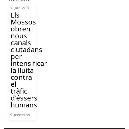
30 Juliol 2026
Els
Mossos
obren
nous
canals
ciutadans
per
intensificar
la lluita
contra
el
tràfic
d'éssers
humans
Successos