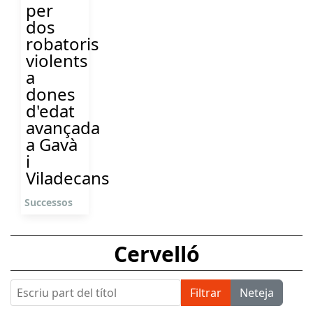
per
dos
robatoris
violents
a
dones
d'edat
avançada
a Gavà
i
Viladecans
Successos
Cervelló
Escriu part del títol
Filtrar
Neteja