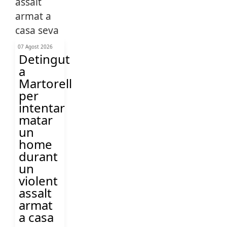
07 Agost 2026
Detingut
a
Martorell
per
intentar
matar
un
home
durant
un
violent
assalt
armat
a casa