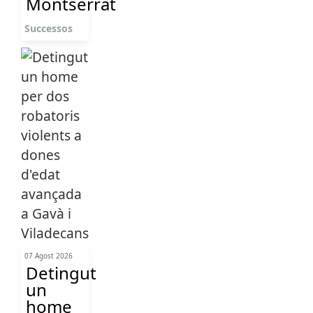
Montserrat
Successos
07 Agost 2026
Detingut
un
home