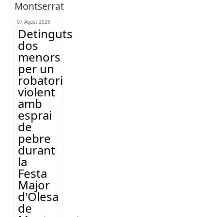
07 Agost 2026
Detinguts
dos
menors
per un
robatori
violent
amb
esprai
de
pebre
durant
la
Festa
Major
d'Olesa
de