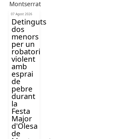
07 Agost 2026
Detinguts
dos
menors
per un
robatori
violent
amb
esprai
de
pebre
durant
la
Festa
Major
d'Olesa
de