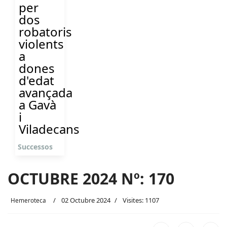
per
dos
robatoris
violents
a
dones
d'edat
avançada
a Gavà
i
Viladecans
Successos
OCTUBRE 2024 Nº: 170
02 Octubre 2024
Visites: 1107
Hemeroteca