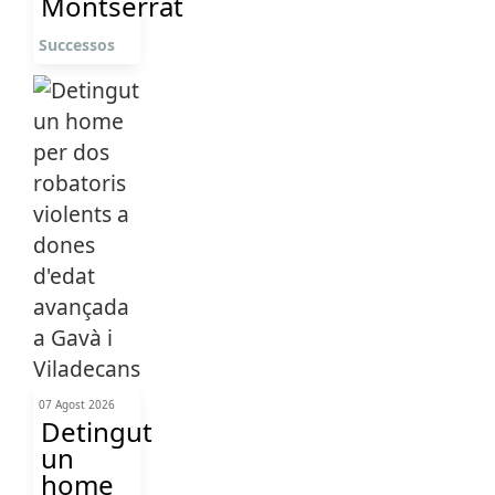
Montserrat
Successos
07 Agost 2026
Detingut
un
home