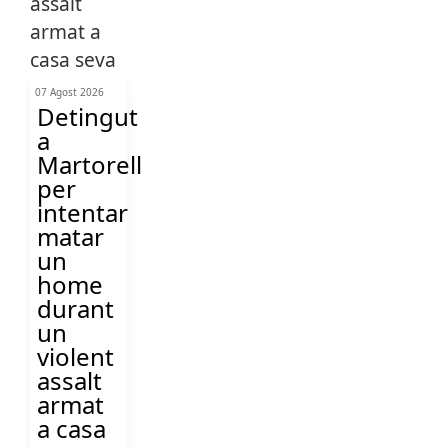
07 Agost 2026
Detingut
a
Martorell
per
intentar
matar
un
home
durant
un
violent
assalt
armat
a casa