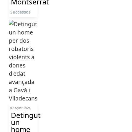
Montserrat
Successos
07 Agost 2026
Detingut
un
home