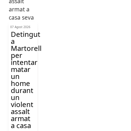
07 Agost 2026
Detingut
a
Martorell
per
intentar
matar
un
home
durant
un
violent
assalt
armat
a casa