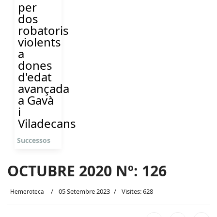
per
dos
robatoris
violents
a
dones
d'edat
avançada
a Gavà
i
Viladecans
Successos
OCTUBRE 2020 Nº: 126
05 Setembre 2023
Visites: 628
Hemeroteca