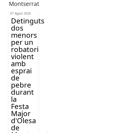
07 Agost 2026
Detinguts
dos
menors
per un
robatori
violent
amb
esprai
de
pebre
durant
la
Festa
Major
d'Olesa
de