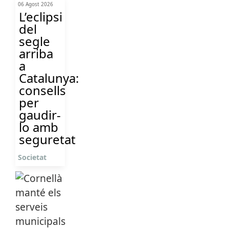
06 Agost 2026
L’eclipsi
del
segle
arriba
a
Catalunya:
consells
per
gaudir-
lo amb
seguretat
Societat