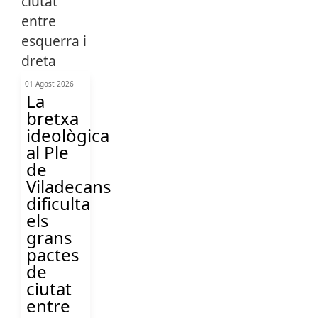
01 Agost 2026
La
bretxa
ideològica
al Ple
de
Viladecans
dificulta
els
grans
pactes
de
ciutat
entre