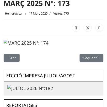
MARÇ 2025 Nº: 173
17 Març 2025
Visites: 775
Hemeroteca
Article anterior: MAIG 2025 Nº: 175
Article següe
Ant
Següent
EDICIÓ IMPRESA JULIOL/AGOST
REPORTATGES