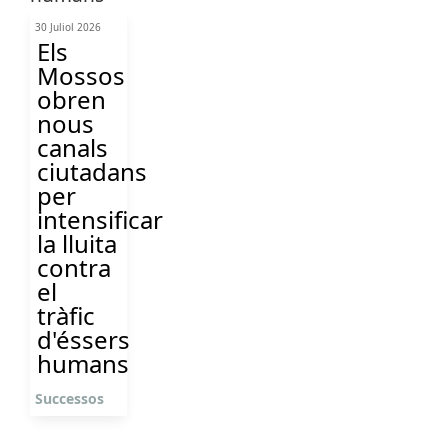
30 Juliol 2026
Els
Mossos
obren
nous
canals
ciutadans
per
intensificar
la lluita
contra
el
tràfic
d'éssers
humans
Successos