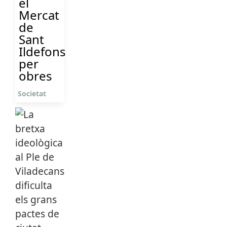
el
Mercat
de
Sant
Ildefons
per
obres
Societat