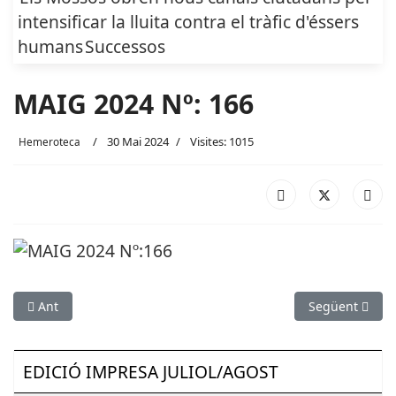
intensificar la lluita contra el tràfic d'éssers
humans
Successos
MAIG 2024 Nº: 166
30 Mai 2024
Visites: 1015
Hemeroteca
Article anterior: JUNY 2024 Nº: 167
Article següen
Ant
Següent
EDICIÓ IMPRESA JULIOL/AGOST