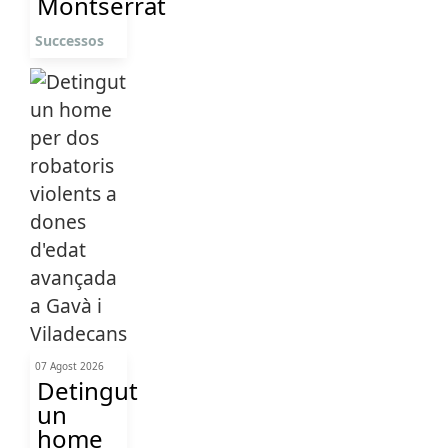
Montserrat
Successos
07 Agost 2026
Detingut
un
home