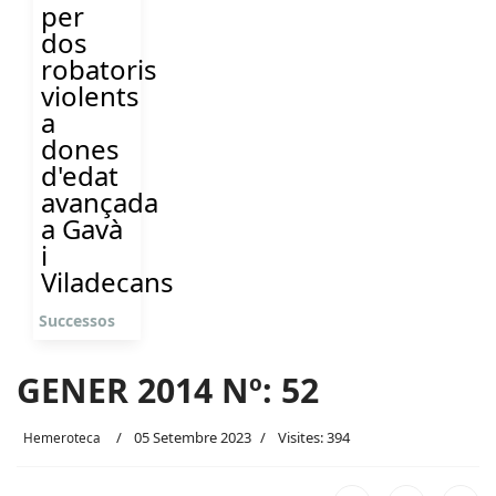
per
dos
robatoris
violents
a
dones
d'edat
avançada
a Gavà
i
Viladecans
Successos
GENER 2014 Nº: 52
05 Setembre 2023
Visites: 394
Hemeroteca