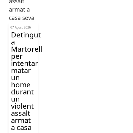
07 Agost 2026
Detingut
a
Martorell
per
intentar
matar
un
home
durant
un
violent
assalt
armat
a casa