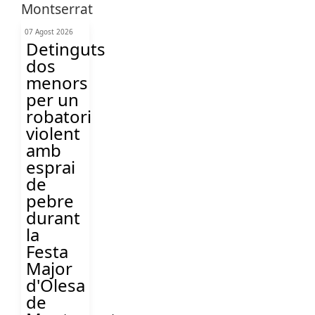
07 Agost 2026
Detinguts
dos
menors
per un
robatori
violent
amb
esprai
de
pebre
durant
la
Festa
Major
d'Olesa
de