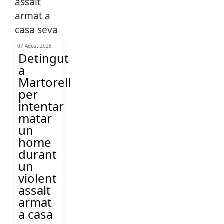
07 Agost 2026
Detingut
a
Martorell
per
intentar
matar
un
home
durant
un
violent
assalt
armat
a casa