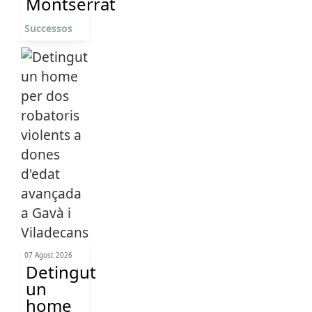
Montserrat
Successos
07 Agost 2026
Detingut
un
home