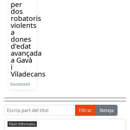
per
dos
robatoris
violents
a
dones
d'edat
avançada
a Gavà
i
Viladecans
Successos
Escriu part del títol
Filtrar
Neteja
Flash Informatiu