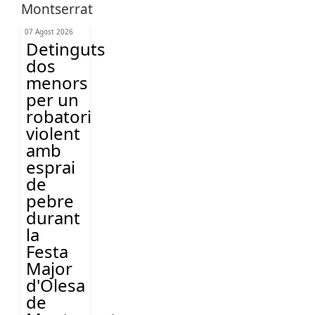
07 Agost 2026
Detinguts
dos
menors
per un
robatori
violent
amb
esprai
de
pebre
durant
la
Festa
Major
d'Olesa
de