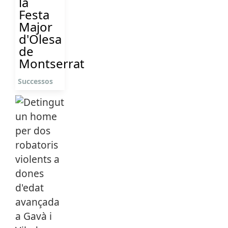
la
Festa
Major
d'Olesa
de
Montserrat
Successos