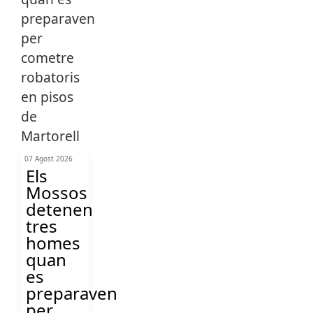
07 Agost 2026
Els
Mossos
detenen
tres
homes
quan
es
preparaven
per