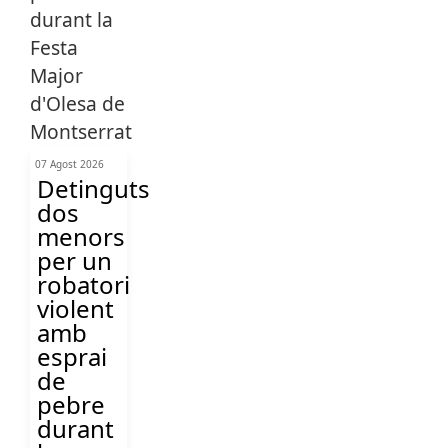
07 Agost 2026
Detinguts
dos
menors
per un
robatori
violent
amb
esprai
de
pebre
durant