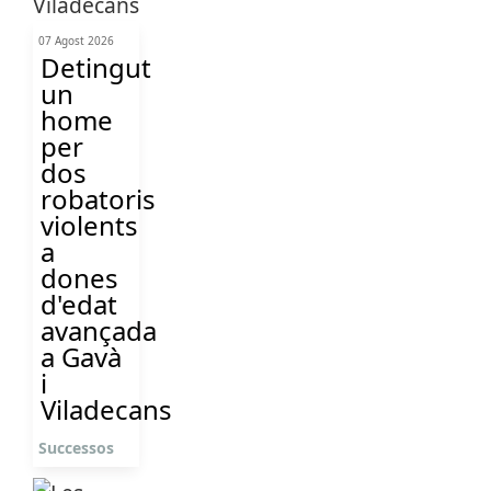
07 Agost 2026
Detingut
un
home
per
dos
robatoris
violents
a
dones
d'edat
avançada
a Gavà
i
Viladecans
Successos