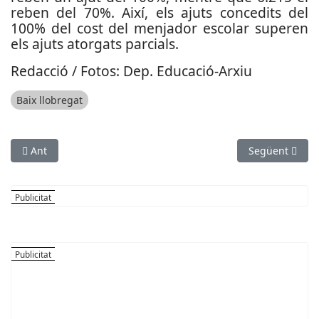
reben del 70%. Així, els ajuts concedits del
100% del cost del menjador escolar superen
els ajuts atorgats parcials.
Redacció / Fotos: Dep. Educació-Arxiu
Baix llobregat
Article anterior: El conseller Campuzano visita la Fundació Iri
Article següent
Ant
Següent