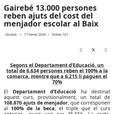
Gairebé 13.000 persones
reben ajuts del cost del
menjador escolar al Baix
17 Gener 2024
Visites: 521
Societat
Segons el Departament d’Educació, un
total de 6.634 persones reben el 100% a la
comarca, mentre que a 6.215 li paguen el
70%
El
Departament d’Educació
ha destinat
aquest curs, provisionalment, un total de
108.870 ajuts de menjador
, que corresponen
al
100% de la beca
, el triple que el curs
anterior –quan van ser 35.556. La resta,