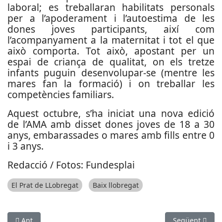
laboral; es treballaran habilitats personals
per a l’apoderament i l’autoestima de les
dones joves participants, així com
l’acompanyament a la maternitat i tot el que
això comporta. Tot això, apostant per un
espai de criança de qualitat, on els tretze
infants puguin desenvolupar-se (mentre les
mares fan la formació) i on treballar les
competències familiars.
Aquest octubre, s’ha iniciat una nova edició
de l’AMA amb disset dones joves de 18 a 30
anys, embarassades o mares amb fills entre 0
i 3 anys.
Redacció / Fotos: Fundesplai
El Prat de LLobregat
Baix llobregat
Article anterior: La Cooperativa Agrícola del Prat torna al Fò
Article següen
Ant
Següent