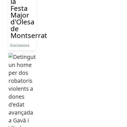
la
Festa
Major
d'Olesa
de
Montserrat
Successos