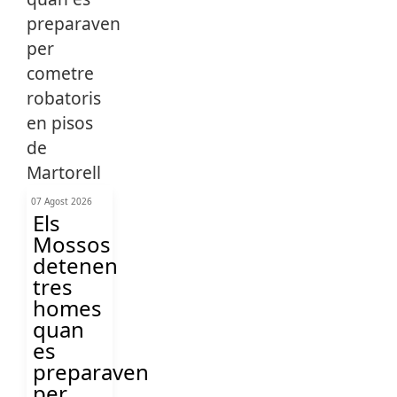
07 Agost 2026
Els
Mossos
detenen
tres
homes
quan
es
preparaven
per