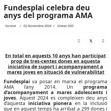
Fundesplai celebra deu
anys del programa AMA
02 Novembre 2024
Visites: 650
Societat
En total en aquests 10 anys han participat
prop de tres-centes dones en aquesta
iniciativa de suport i acompanyament a
mares joves en situació de vulnerabilitat
Fundesplai
va posar en marxa el programa
AMA l’any 2014. Un
programa
d’acompanyament a mares adolescents i
joves
. Aquest 2024 es compleixen deu anys
d’aquesta
iniciativa pionera
en la inclusió
que en aquest temps ha arribat a 299 dones i