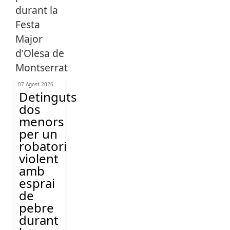
07 Agost 2026
Detinguts
dos
menors
per un
robatori
violent
amb
esprai
de
pebre
durant