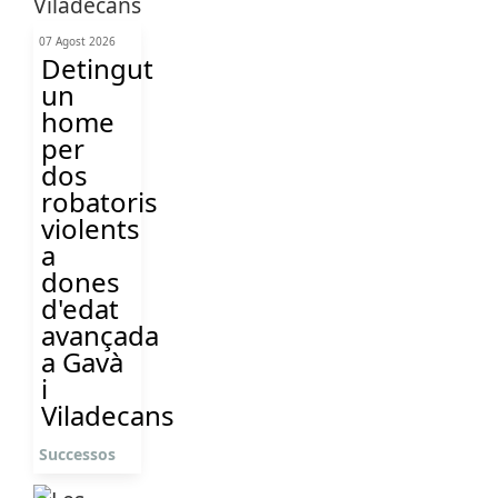
07 Agost 2026
Detingut
un
home
per
dos
robatoris
violents
a
dones
d'edat
avançada
a Gavà
i
Viladecans
Successos