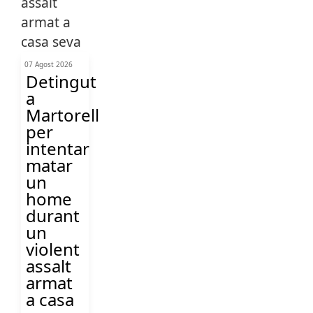
07 Agost 2026
Detingut
a
Martorell
per
intentar
matar
un
home
durant
un
violent
assalt
armat
a casa