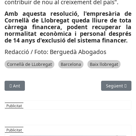
contribuir de nou al creixement del país".
Amb aquesta resolució, l'empresària de
Cornellà de Llobregat queda lliure de tota
càrrega financera, podent recuperar la
normalitat econòmica i personal després
de 14 anys d'exclusió del sistema financer.
Redacció / Foto: Berguedà Abogados
Cornellà de LLobregat
Barcelona
Baix llobregat
Article anterior: El Prat estrena un mercat de moda 'vintage'
Article següen
Ant
Següent