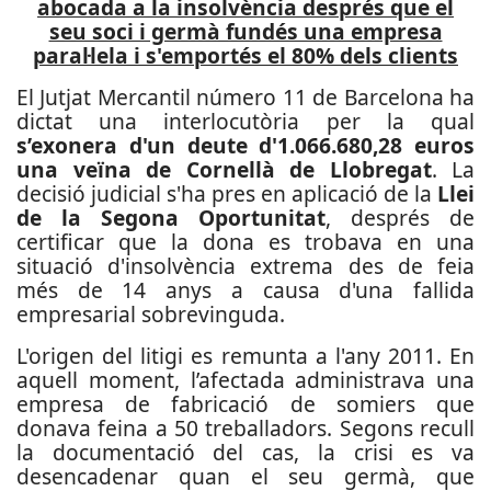
abocada a la insolvència després que el
seu soci i germà fundés una empresa
paral·lela i s'emportés el 80% dels clients
El Jutjat Mercantil número 11 de Barcelona ha
dictat una interlocutòria per la qual
s’exonera d'un deute d'1.066.680,28 euros
una veïna de Cornellà de Llobregat
. La
decisió judicial s'ha pres en aplicació de la
Llei
de la Segona Oportunitat
, després de
certificar que la dona es trobava en una
situació d'insolvència extrema des de feia
més de 14 anys a causa d'una fallida
empresarial sobrevinguda.
L'origen del litigi es remunta a l'any 2011. En
aquell moment, l’afectada administrava una
empresa de fabricació de somiers que
donava feina a 50 treballadors. Segons recull
la documentació del cas, la crisi es va
desencadenar quan el seu germà, que