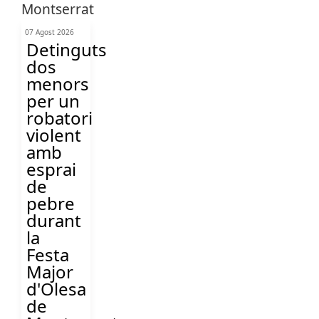
07 Agost 2026
Detinguts
dos
menors
per un
robatori
violent
amb
esprai
de
pebre
durant
la
Festa
Major
d'Olesa
de