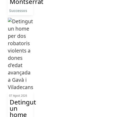
Montserrat
Successos
07 Agost 2026
Detingut
un
home