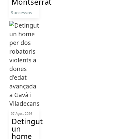
Montserrat
Successos
07 Agost 2026
Detingut
un
home