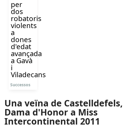
per
dos
robatoris
violents
a
dones
d'edat
avançada
a Gavà
i
Viladecans
Successos
Una veïna de Castelldefels,
Dama d'Honor a Miss
Intercontinental 2011