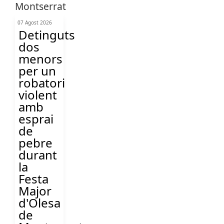
07 Agost 2026
Detinguts
dos
menors
per un
robatori
violent
amb
esprai
de
pebre
durant
la
Festa
Major
d'Olesa
de