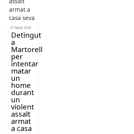
07 Agost 2026
Detingut
a
Martorell
per
intentar
matar
un
home
durant
un
violent
assalt
armat
a casa