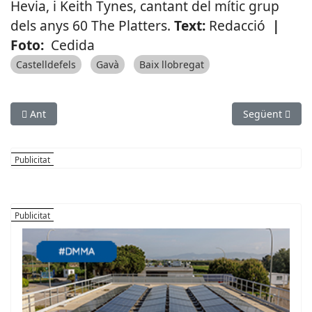
Hevia, i Keith Tynes, cantant del mític grup
dels anys 60 The Platters.
Text:
Redacció
|
Foto:
Cedida
Castelldefels
Gavà
Baix llobregat
Article anterior: Sant Joan Despí treu 32 horts urbans a sortei
Article següent
Ant
Següent