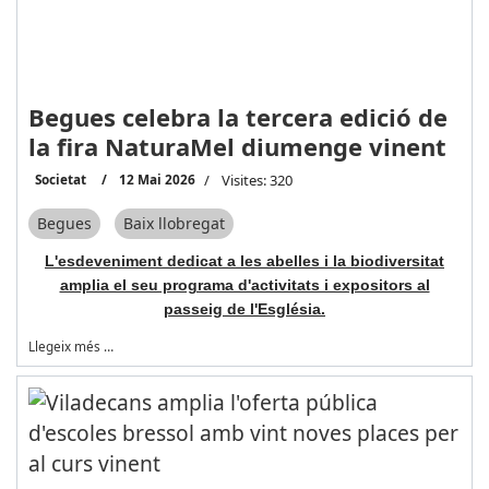
Begues celebra la tercera edició de
la fira NaturaMel diumenge vinent
Societat
12 Mai 2026
Visites: 320
Begues
Baix llobregat
L'esdeveniment dedicat a les abelles i la biodiversitat
amplia el seu programa d'activitats i expositors al
passeig de l'Església.
Llegeix més …