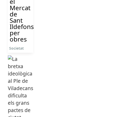
el
Mercat
de
Sant
Ildefons
per
obres
Societat