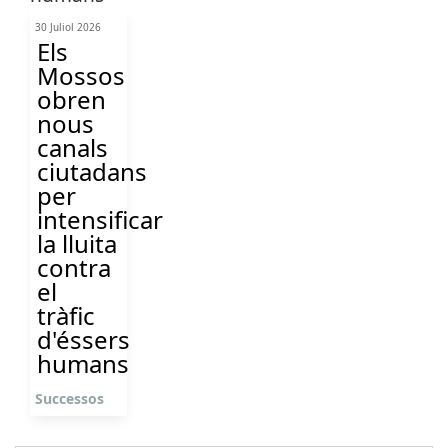
30 Juliol 2026
Els
Mossos
obren
nous
canals
ciutadans
per
intensificar
la lluita
contra
el
tràfic
d'éssers
humans
Successos