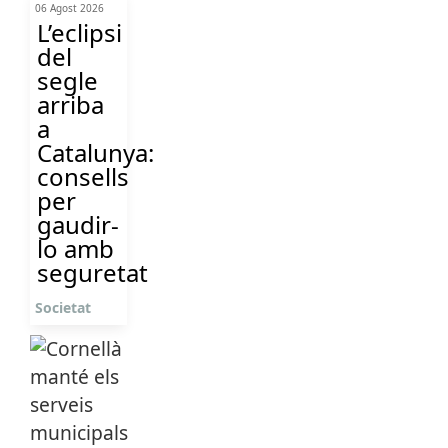
06 Agost 2026
L’eclipsi
del
segle
arriba
a
Catalunya:
consells
per
gaudir-
lo amb
seguretat
Societat