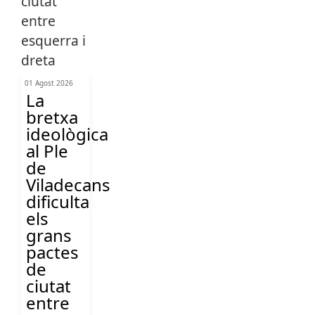
01 Agost 2026
La
bretxa
ideològica
al Ple
de
Viladecans
dificulta
els
grans
pactes
de
ciutat
entre