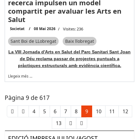
recerca impulsen un model
compartit per avaluar les Arts en
Salut
Societat
08 Mai 2026
Visites: 236
Sant Boi de LLobregat
Baix llobregat
La VIII Jornada d'Arts en Salut del Parc Sanitari Sant Joan
de Déu reclama passar de projectes puntuals a
pràctiques estructurals amb evidència científica.
Llegeix més …
Pàgina 9 de 617
4
5
6
7
8
9
10
11
12
13
EDICIÓ IMPRESA JULIOL/AGOST