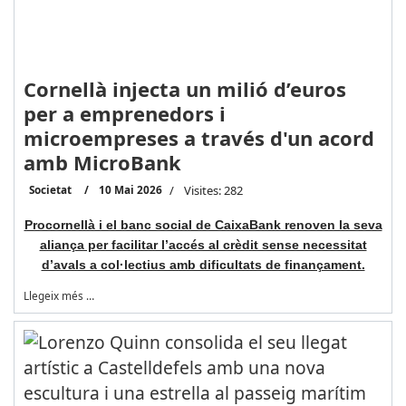
Cornellà injecta un milió d’euros
per a emprenedors i
microempreses a través d'un acord
amb MicroBank
Societat
10 Mai 2026
Visites: 282
Procornellà i el banc social de CaixaBank renoven la seva
aliança per facilitar l’accés al crèdit sense necessitat
d’avals a col·lectius amb dificultats de finançament.
Llegeix més …