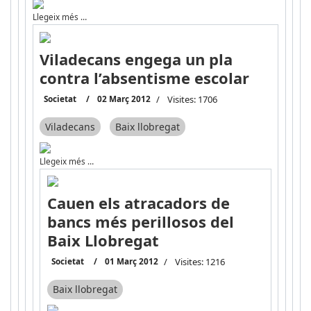
Llegeix més …
Viladecans engega un pla
contra l’absentisme escolar
Societat
02 Març 2012
Visites: 1706
Viladecans
Baix llobregat
Llegeix més …
Cauen els atracadors de
bancs més perillosos del
Baix Llobregat
Societat
01 Març 2012
Visites: 1216
Baix llobregat