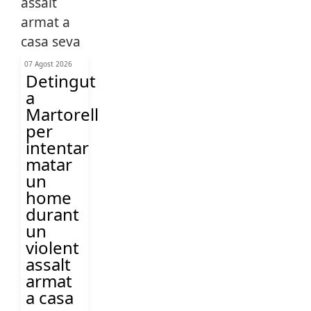
07 Agost 2026
Detingut
a
Martorell
per
intentar
matar
un
home
durant
un
violent
assalt
armat
a casa