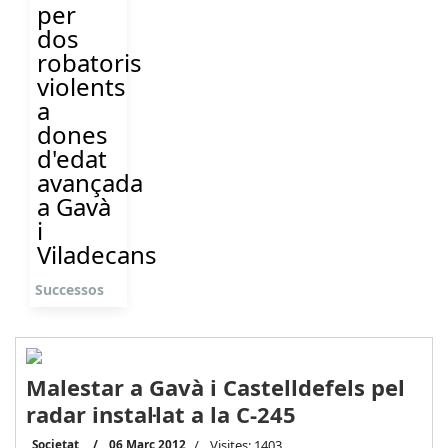
per
dos
robatoris
violents
a
dones
d'edat
avançada
a Gavà
i
Viladecans
Successos
Malestar a Gavà i Castelldefels pel
radar instal·lat a la C-245
Societat
06 Març 2012
Visites: 1403