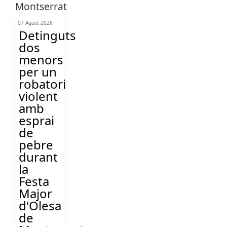
07 Agost 2026
Detinguts
dos
menors
per un
robatori
violent
amb
esprai
de
pebre
durant
la
Festa
Major
d'Olesa
de