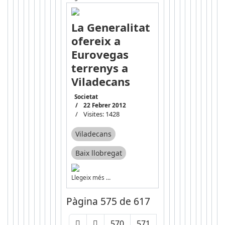
La Generalitat
ofereix a
Eurovegas
terrenys a
Viladecans
Societat
22 Febrer 2012
Visites: 1428
Viladecans
Baix llobregat
Llegeix més …
Pàgina 575 de 617
570
571