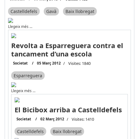
Castelldefels
Gavà
Baix llobregat
Llegeix més …
Revolta a Esparreguera contra el
tancament d’una escola
Societat
05 Març 2012
Visites: 1840
Esparreguera
Llegeix més …
El Bicibox arriba a Castelldefels
Societat
02 Març 2012
Visites: 1410
Castelldefels
Baix llobregat