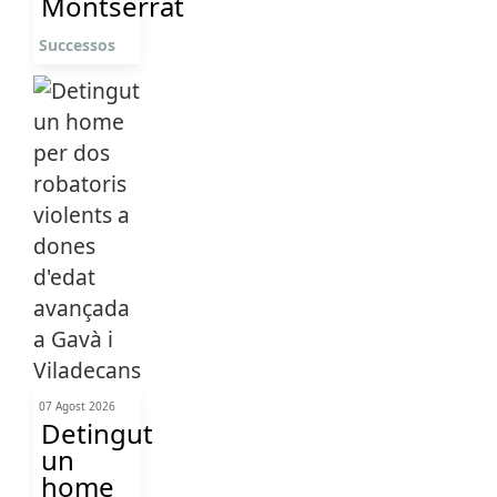
Montserrat
Successos
07 Agost 2026
Detingut
un
home