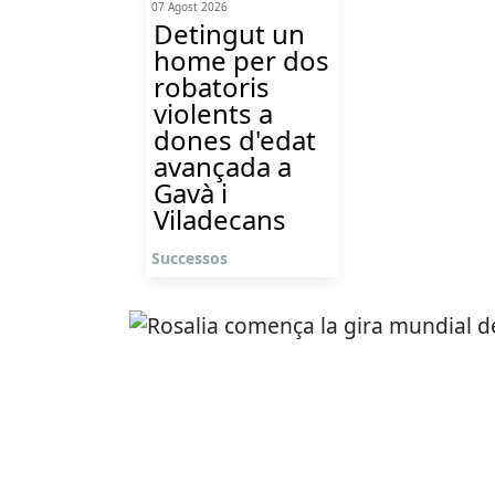
07 Agost 2026
Detingut un
home per dos
robatoris
violents a
dones d'edat
avançada a
Gavà i
Viladecans
Successos