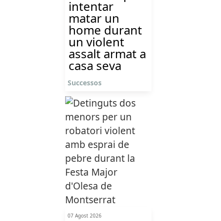
intentar
matar un
home durant
un violent
assalt armat a
casa seva
Successos
07 Agost 2026