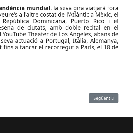
cendència mundial
, la seva gira viatjarà fora
ure's a l'altre costat de l'Atlàntic a Mèxic, el
a, República Dominicana, Puerto Rico i el
sena de ciutats, amb doble recital en el
 el YouTube Theater de Los Angeles, abans de
 seva actuació a Portugal, Itàlia, Alemanya,
 fins a tancar el recorregut a París, el 18 de
senta la trenta-tresena edició
Article següent: Se
Següent