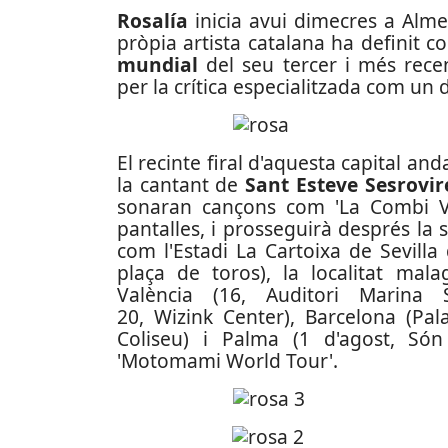
Rosalía
inicia avui dimecres a Alme
pròpia artista catalana ha definit 
mundial
del seu tercer i més recen
per la crítica especialitzada com un d
El recinte firal d'aquesta capital and
la cantant de
Sant Esteve Sesrovir
sonaran cançons com 'La Combi V
pantalles, i prosseguirà després la
com l'Estadi La Cartoixa de Sevilla
plaça de toros), la localitat mal
València (16, Auditori Marina 
20, Wizink Center), Barcelona (Pal
Coliseu) i Palma (1 d'agost, Són
'Motomami World Tour'.