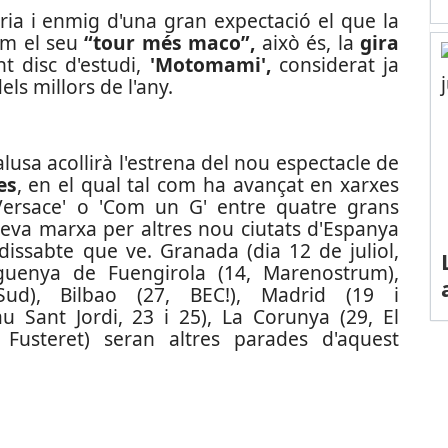
ria i enmig d'una gran expectació el que la
com el seu
“tour més maco”,
això és, la
gira
t disc d'estudi,
'Motomami',
considerat ja
els millors de l'any.
alusa acollirà l'estrena del nou espectacle de
es
, en el qual tal com ha avançat en xarxes
ersace' o 'Com un G' entre quatre grans
 seva marxa per altres nou ciutats d'Espanya
 dissabte que ve. Granada (dia 12 de juliol,
aguenya de Fuengirola (14, Marenostrum),
Sud), Bilbao (27, BEC!), Madrid (19 i
au Sant Jordi, 23 i 25), La Corunya (29, El
 Fusteret) seran altres parades d'aquest