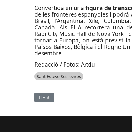
Convertida en una
figura de trans
de les fronteres espanyoles i podrà ve
Brasil, l'Argentina, Xile, Colòmbi
Canadà. Als EUA recorrerà una de
Radi City Music Hall de Nova York i
tornar a Europa, on està previst la
Països Baixos, Bèlgica i el Regne Unit
desembre.
Redacció / Fotos: Arxiu
Sant Esteve Sesrovires
Article anterior: L’Altaveu 2022 de Sant Boi pre
Ant