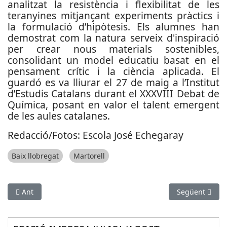
analitzat la resistència i flexibilitat de les
teranyines mitjançant experiments pràctics i
la formulació d’hipòtesis. Els alumnes han
demostrat com la natura serveix d'inspiració
per crear nous materials sostenibles,
consolidant un model educatiu basat en el
pensament crític i la ciència aplicada. El
guardó es va lliurar el 27 de maig a l’Institut
d’Estudis Catalans durant el XXXVIII Debat de
Química, posant en valor el talent emergent
de les aules catalanes.
Redacció/Fotos: Escola José Echegaray
Baix llobregat
Martorell
Article anterior: El Prat aprova el Pla de Lectura 2026-2030 pe
Article següen
Ant
Següent