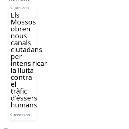
30 Juliol 2026
Els
Mossos
obren
nous
canals
ciutadans
per
intensificar
la lluita
contra
el
tràfic
d'éssers
humans
Successos