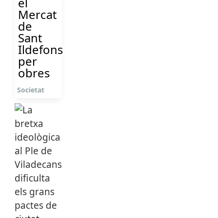
el
Mercat
de
Sant
Ildefons
per
obres
Societat