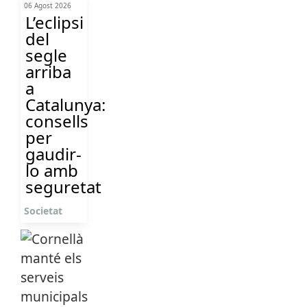
06 Agost 2026
L’eclipsi
del
segle
arriba
a
Catalunya:
consells
per
gaudir-
lo amb
seguretat
Societat