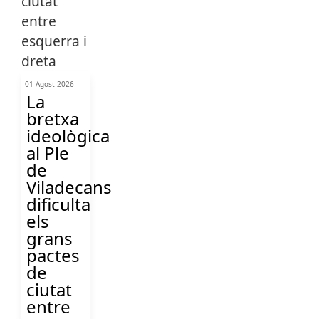
01 Agost 2026
La
bretxa
ideològica
al Ple
de
Viladecans
dificulta
els
grans
pactes
de
ciutat
entre