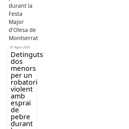
07 Agost 2026
Detinguts
dos
menors
per un
robatori
violent
amb
esprai
de
pebre
durant