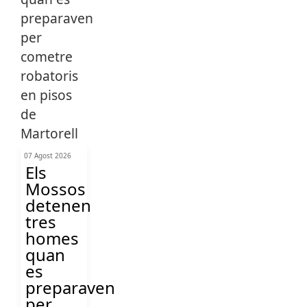
07 Agost 2026
Els
Mossos
detenen
tres
homes
quan
es
preparaven
per