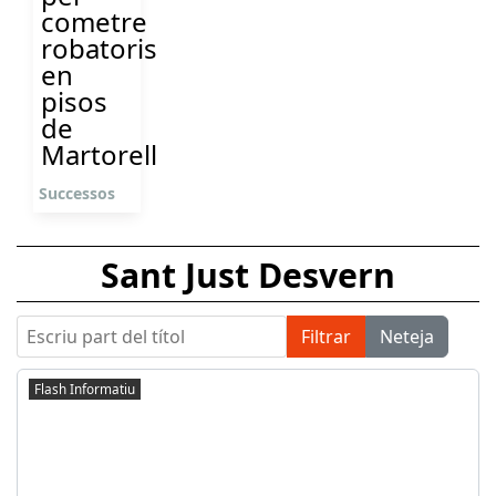
cometre
robatoris
en
pisos
de
Martorell
Successos
Sant Just Desvern
Escriu part del títol
Filtrar
Neteja
Flash Informatiu