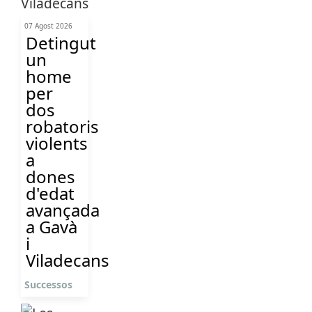
07 Agost 2026
Detingut
un
home
per
dos
robatoris
violents
a
dones
d'edat
avançada
a Gavà
i
Viladecans
Successos