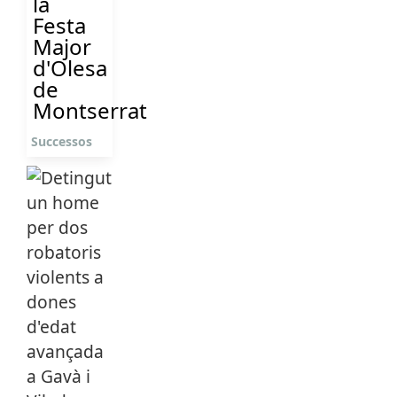
la
Festa
Major
d'Olesa
de
Montserrat
Successos