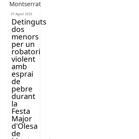
07 Agost 2026
Detinguts
dos
menors
per un
robatori
violent
amb
esprai
de
pebre
durant
la
Festa
Major
d'Olesa
de