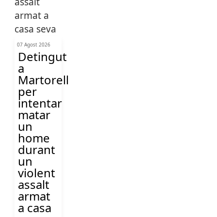
07 Agost 2026
Detingut
a
Martorell
per
intentar
matar
un
home
durant
un
violent
assalt
armat
a casa