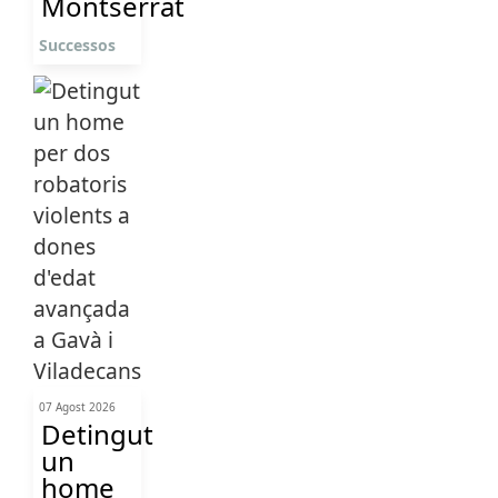
Montserrat
Successos
07 Agost 2026
Detingut
un
home