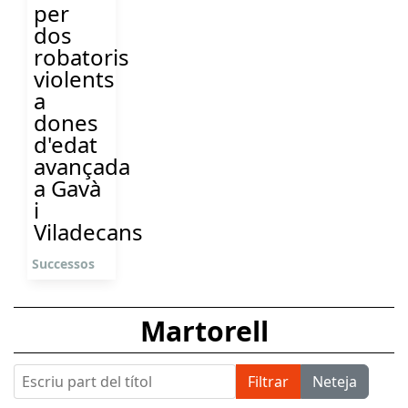
per
dos
robatoris
violents
a
dones
d'edat
avançada
a Gavà
i
Viladecans
Successos
Martorell
Escriu part del títol
Filtrar
Neteja