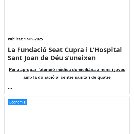
Publicat: 17-09-2025
La Fundació Seat Cupra i L’Hospital
Sant Joan de Déu s’uneixen
Per a apropar l’atenció mèdica domiciliària a nens i joves
amb la donació al centre sanitari de quatre
...
Economia