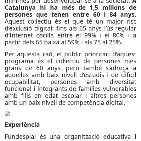
mínimes per desenvolupar-se a la societat.
A
Catalunya hi ha més de 1,5 milions de
persones que tenen entre 60 i 84 anys
.
Aquest col·lectiu és el que té un major risc
d’exclusió digital: fins als 65 anys l’ús regular
d’Internet oscil·la entre el 99% i el 80% i a
partir dels 65 baixa al 59% i als 75 al 25%.
Per aquesta raó, el públic prioritari d’aquest
programa és el col·lectiu de persones més
grans de 60 anys, però també s’adreça a
aquelles amb baix nivell d’estudis i de difícil
ocupabilitat, persones amb diversitat
funcional i integrants de famílies vulnerables
amb fills en edat escolar i altres persones
amb un baix nivell de competència digital.
Experiència
Fundesplai és una organització educativa i