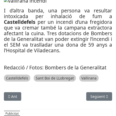
I d’altra banda, una persona va resultar
intoxicada per inhalació de fum a
Castelldefels
per un incendi d’una fregidora
que va cremar també la campana extractora
afectant la cuina. Tres dotacions de Bombers
de la Generalitat van poder extingir l’incendi i
el SEM va traslladar una dona de 59 anys a
l’Hospital de Viladecans.
Redacció / Fotos: Bombers de la Generalitat
Castelldefels
Sant Boi de LLobregat
Vallirana
Article anterior: La Guàrdia Civil intervé més de 2,7 quilos de 
Article següen
Ant
Següent