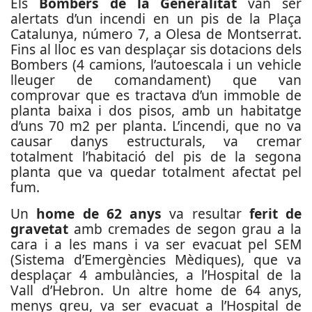
Els
Bombers de la Generalitat
van ser
alertats d’un incendi en un pis de la Plaça
Catalunya, número 7, a Olesa de Montserrat.
Fins al lloc es van desplaçar sis dotacions dels
Bombers (4 camions, l’autoescala i un vehicle
lleuger de comandament) que van
comprovar que es tractava d’un immoble de
planta baixa i dos pisos, amb un habitatge
d’uns 70 m2 per planta. L’incendi, que no va
causar danys estructurals, va cremar
totalment l’habitació del pis de la segona
planta que va quedar totalment afectat pel
fum.
Un
home de 62 anys
va resultar
ferit de
gravetat
amb cremades de segon grau a la
cara i a les mans i va ser evacuat pel SEM
(Sistema d’Emergències Mèdiques), que va
desplaçar 4 ambulàncies, a l’Hospital de la
Vall d’Hebron. Un altre home de 64 anys,
menys greu, va ser evacuat a l’Hospital de