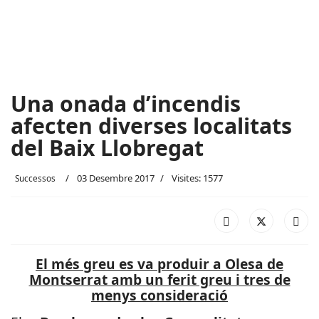
Una onada d’incendis
afecten diverses localitats
del Baix Llobregat
03 Desembre 2017
Visites: 1577
Successos
El més greu es va produir a Olesa de
Montserrat amb un ferit greu i tres de
menys consideració