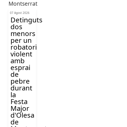
07 Agost 2026
Detinguts
dos
menors
per un
robatori
violent
amb
esprai
de
pebre
durant
la
Festa
Major
d'Olesa
de