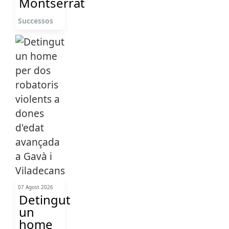
Montserrat
Successos
07 Agost 2026
Detingut
un
home