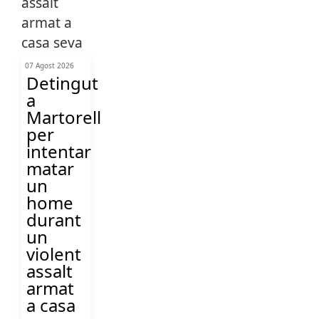
07 Agost 2026
Detingut
a
Martorell
per
intentar
matar
un
home
durant
un
violent
assalt
armat
a casa