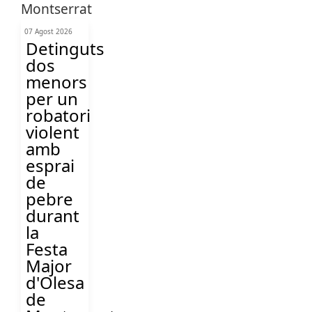
07 Agost 2026
Detinguts
dos
menors
per un
robatori
violent
amb
esprai
de
pebre
durant
la
Festa
Major
d'Olesa
de