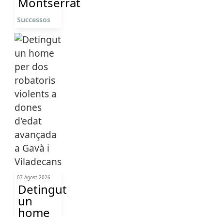
Montserrat
Successos
07 Agost 2026
Detingut
un
home