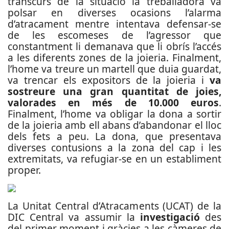
transcurs de la situació la treballadora va
polsar en diverses ocasions l’alarma
d’atracament mentre intentava defensar-se
de les escomeses de l’agressor que
constantment li demanava que li obrís l’accés
a les diferents zones de la joieria. Finalment,
l’home va treure un martell que duia guardat,
va trencar els expositors de la joieria i
va
sostreure una gran quantitat de joies,
valorades en més de 10.000 euros
.
Finalment, l’home va obligar la dona a sortir
de la joieria amb ell abans d’abandonar el lloc
dels fets a peu. La dona, que presentava
diverses contusions a la zona del cap i les
extremitats, va refugiar-se en un establiment
proper.
La Unitat Central d’Atracaments (UCAT) de la
DIC Central va assumir la
investigació
des
del primer moment i gràcies a les càmeres de