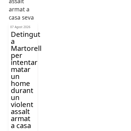
07 Agost 2026
Detingut
a
Martorell
per
intentar
matar
un
home
durant
un
violent
assalt
armat
a casa