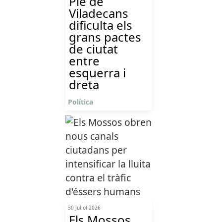
Ple de
Viladecans
dificulta els
grans pactes
de ciutat
entre
esquerra i
dreta
Política
30 Juliol 2026
Els Mossos