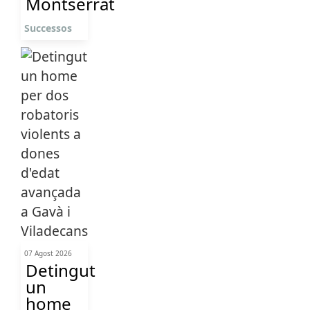
Montserrat
Successos
07 Agost 2026
Detingut
un
home