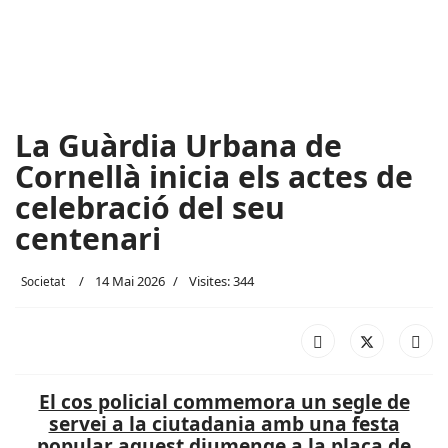
La Guàrdia Urbana de
Cornellà inicia els actes de
celebració del seu
centenari
14 Mai 2026
Visites: 344
Societat
El cos policial commemora un segle de
servei a la ciutadania amb una festa
popular aquest diumenge a la plaça de