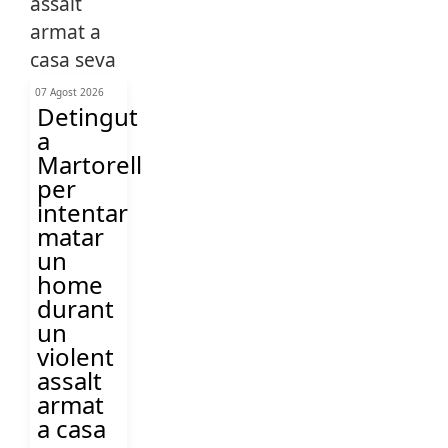
07 Agost 2026
Detingut
a
Martorell
per
intentar
matar
un
home
durant
un
violent
assalt
armat
a casa