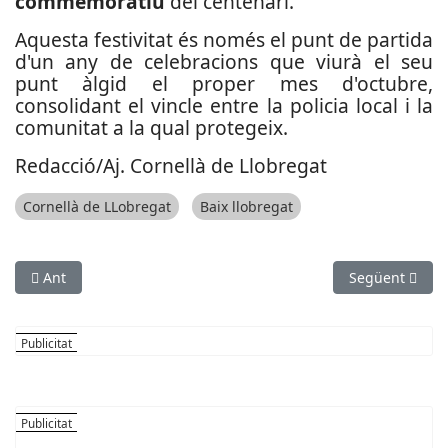
commemoratiu
del centenari.
Aquesta festivitat és només el punt de partida
d'un any de celebracions que viurà el seu
punt àlgid el proper mes d'octubre,
consolidant el vincle entre la policia local i la
comunitat a la qual protegeix.
Redacció/Aj. Cornellà de Llobregat
Cornellà de LLobregat
Baix llobregat
Article anterior: Esparreguera projecta el futur ús de l’antiga
Article següen
Ant
Següent