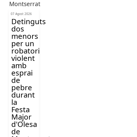
07 Agost 2026
Detinguts
dos
menors
per un
robatori
violent
amb
esprai
de
pebre
durant
la
Festa
Major
d'Olesa
de