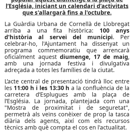
l’Església, iniciant un calendari d'activitats
que s'allargarà fins a l'octubre.
La Guàrdia Urbana de Cornellà de Llobregat
arriba a una fita històrica:
100 anys
d'història al servei del municipi
. Per
celebrar-ho, l'Ajuntament ha dissenyat un
programa commemoratiu que arrencarà
oficialment aquest
diumenge, 17 de maig
,
amb una jornada festiva i divulgativa
adreçada a totes les famílies de la ciutat.
L’acte central de presentació tindrà lloc entre
les
11:00 h i les 13:30 h
a la confluència de la
carretera d’Esplugues amb la plaça de
l’Església. La jornada, plantejada com una
"Mostra de proximitat i de seguretat",
permetrà als veïns conèixer de prop la tasca
diària dels agents, així com els recursos
tècnics amb què compta el cos en l'actualitat.