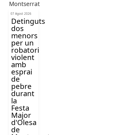
07 Agost 2026
Detinguts
dos
menors
per un
robatori
violent
amb
esprai
de
pebre
durant
la
Festa
Major
d'Olesa
de