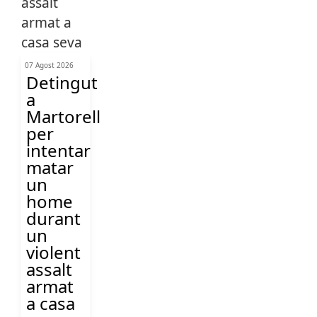
07 Agost 2026
Detingut
a
Martorell
per
intentar
matar
un
home
durant
un
violent
assalt
armat
a casa