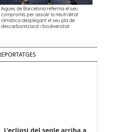
REPORTATGES
L’eclipsi del segle arriba a