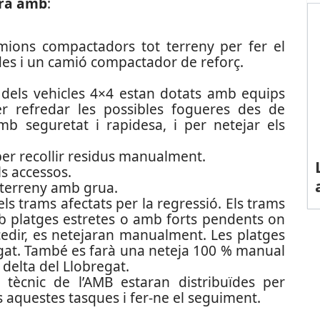
arà amb
:
ions compactadors tot terreny per fer el
es i un camió compactador de reforç.
e dels vehicles 4×4 estan dotats amb equips
er refredar les possibles fogueres des de
mb seguretat i rapidesa, i per netejar els
per recollir residus manualment.
ls accessos.
 terreny amb grua.
ls trams afectats per la regressió. Els trams
mb platges estretes o amb forts pendents on
edir, es netejaran manualment. Les platges
at. També es farà una neteja 100 % manual
 delta del Llobregat.
 tècnic de l’AMB estaran distribuïdes per
s aquestes tasques i fer-ne el seguiment.