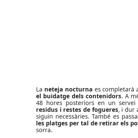
La
neteja nocturna
es completarà
el buidatge dels contenidors
. A m
48 hores posteriors en un serve
residus i restes de fogueres
, i du
siguin necessàries. També es pass
les platges per tal de retirar els p
sorra.