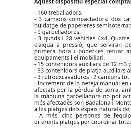
Aquest dispositiu especial compt
- 160 treballadors.
- 3 camions compactadors: dos cam
buidatge de papereres semisoterrad
- 9 garbelladores.
- 3 quads i 28 vehicles 4×4. Quatr
d’aigua a pressió, que serviran p
primera hora i poder-les retirar a
equipaments i el mobiliari.
- 15 contenidors auxiliars de 12 m3 
- 33 contenidors de platja auxiliars a
- 3 retroexcavadores i 2 camions tot
- Increment de la neteja manual en e
afectats per la pèrdua de sorra, a
la màquina garbelladora no pot acc
més afectades són Badalona i Montg
a les platges dels espais naturals del
- A més, cinc persones de l’equip
diferents platges per coordinar tote