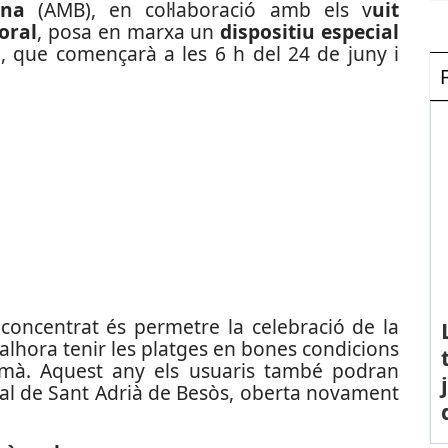
ona
(AMB), en col·laboració amb els v
uit
oral
, posa en marxa un
dispositiu especial
s
, que començarà a les 6 h del 24 de juny i
i concentrat és permetre la celebració de la
i alhora tenir les platges en bones condicions
emà. Aquest any els usuaris també podran
toral de Sant Adrià de Besòs, oberta novament