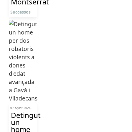
Montserrat
Successos
07 Agost 2026
Detingut
un
home