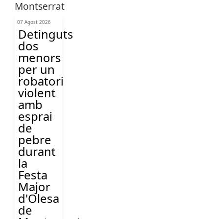
07 Agost 2026
Detinguts
dos
menors
per un
robatori
violent
amb
esprai
de
pebre
durant
la
Festa
Major
d'Olesa
de