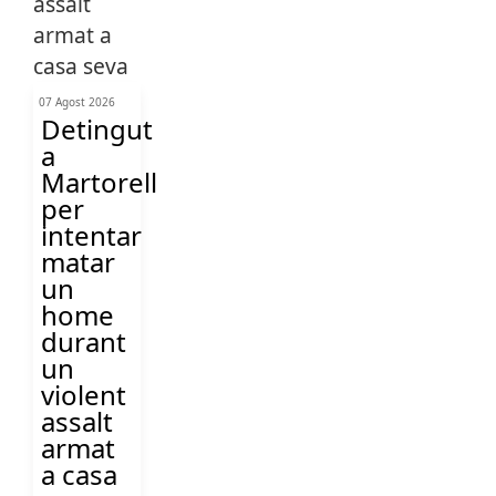
07 Agost 2026
Detingut
a
Martorell
per
intentar
matar
un
home
durant
un
violent
assalt
armat
a casa