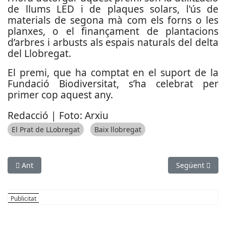
de llums LED i de plaques solars, l'ús de
materials de segona mà com els forns o les
planxes, o el finançament de plantacions
d’arbres i arbusts als espais naturals del delta
del Llobregat.
El premi, que ha comptat en el suport de la
Fundació Biodiversitat, s’ha celebrat per
primer cop aquest any.
Redacció | Foto: Arxiu
El Prat de LLobregat
Baix llobregat
Article anterior: Retirada de plantes invasores al Parc de Mar 
Article següen
Ant
Següent