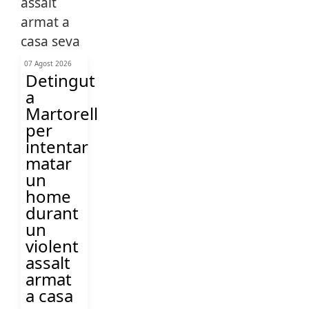
07 Agost 2026
Detingut
a
Martorell
per
intentar
matar
un
home
durant
un
violent
assalt
armat
a casa