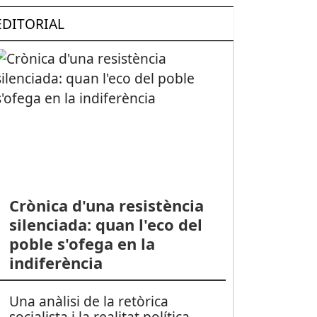
EDITORIAL
Crònica d'una resistència
silenciada: quan l'eco del
poble s'ofega en la
indiferència
Una anàlisi de la retòrica
socialista i la realitat política