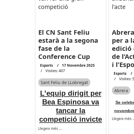
El CN Sant Feliu
Abrera
estarà a la segona
per a 
fase de la
edició
Conference Cup
de l’Ac
i l’Esp
Esports
17 Novembre 2025
Visites: 407
Esports
Visites: 
Sant Feliu de LLobregat
Abrera
L’equip dirigit per
Bea Espinosa va
Se celebr
tancar la
novembre 
competició invicte
Llegeix més 
Llegeix més …