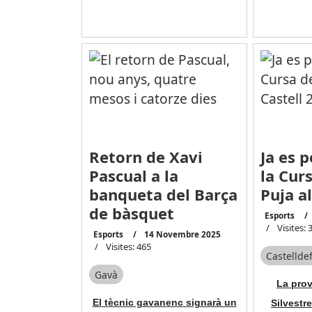
Retorn de Xavi
Ja es p
Pascual a la
la Cur
banqueta del Barça
Puja a
de bàsquet
Esports
Visites: 
Esports
14 Novembre 2025
Visites: 465
Castelldef
Gavà
La prov
El tècnic gavanenc signarà un
Silvestr