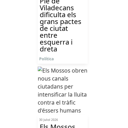
Ple de
Viladecans
dificulta els
grans pactes
de ciutat
entre
esquerra i
dreta
Política
30 Juliol 2026
Els Mossos