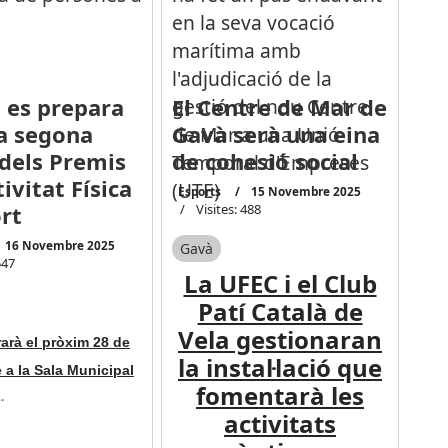
 es prepara
El Centre de Mar de
la segona
Gavà serà una eina
 dels Premis
de cohesió social
tivitat Física
Esports
15 Novembre 2025
ort
Visites: 488
16 Novembre 2025
Gavà
547
La UFEC i el Club
Patí Català de
Vela gestionaran
arà el pròxim 28 de
la instal·lació que
a la Sala Municipal
fomentarà les
…
activitats