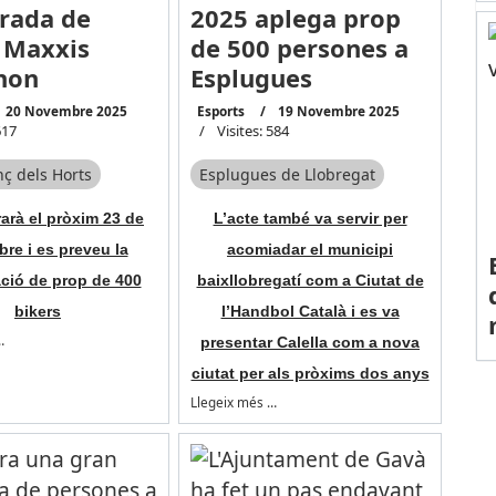
rada de
2025 aplega prop
 Maxxis
de 500 persones a
hon
Esplugues
20 Novembre 2025
Esports
19 Novembre 2025
617
Visites: 584
nç dels Horts
Esplugues de Llobregat
arà el pròxim 23 de
L’acte també va servir per
re i es preveu la
acomiadar el municipi
ació de prop de 400
baixllobregatí com a Ciutat de
bikers
l’Handbol Català i es va
…
presentar Calella com a nova
ciutat per als pròxims dos anys
Llegeix més …