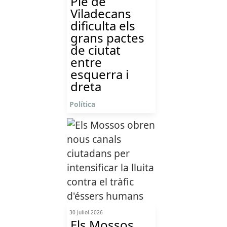
Ple de
Viladecans
dificulta els
grans pactes
de ciutat
entre
esquerra i
dreta
Política
30 Juliol 2026
Els Mossos