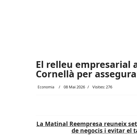
El relleu empresarial
Cornellà per assegurar 
08 Mai 2026
Visites: 276
Economia
La Matinal Reempresa reuneix seta
de negocis i evitar el 