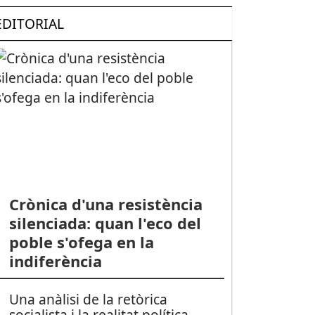
EDITORIAL
Crònica d'una resistència
silenciada: quan l'eco del
poble s'ofega en la
indiferència
Una anàlisi de la retòrica
socialista i la realitat política