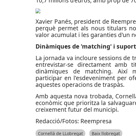
10,7 milions d’euros, amb prop de 70
Xavier Panés, president de Reempres
perquè permet als nous titulars no
valor acumulat i les garanties d'un n
Dinàmiques de 'matching' i suport
La jornada va incloure sessions de 
entrevistar-se directament amb t
dinàmiques de matching. Així m
participar en l'esdeveniment per o
aquestes operacions de traspàs.
Amb aquesta nova trobada, Cornel
econòmic que prioritza la salvaguarda
creixement futur del municipi.
Redacció/Fotos: Reempresa
Cornellà de LLobregat
Baix llobregat