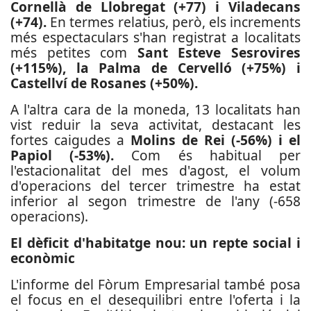
Cornellà de Llobregat (+77) i Viladecans
(+74).
En termes relatius, però, els increments
més espectaculars s'han registrat a localitats
més petites com
Sant Esteve Sesrovires
(+115%), la Palma de Cervelló (+75%) i
Castellví de Rosanes (+50%).
A l'altra cara de la moneda, 13 localitats han
vist reduir la seva activitat, destacant les
fortes caigudes a
Molins de Rei (-56%) i el
Papiol (-53%).
Com és habitual per
l'estacionalitat del mes d'agost, el volum
d'operacions del tercer trimestre ha estat
inferior al segon trimestre de l'any (-658
operacions).
El dèficit d'habitatge nou: un repte social i
econòmic
L'informe del Fòrum Empresarial també posa
el focus en el desequilibri entre l'oferta i la