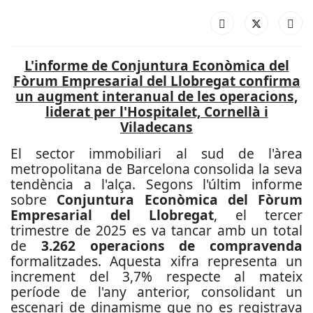
L'informe de Conjuntura Econòmica del
Fòrum Empresarial del Llobregat confirma
un augment interanual de les operacions,
liderat per l'Hospitalet, Cornellà i
Viladecans
El sector immobiliari al sud de l'àrea
metropolitana de Barcelona consolida la seva
tendència a l'alça. Segons l'últim informe
sobre
Conjuntura Econòmica del Fòrum
Empresarial del Llobregat
, el tercer
trimestre de 2025 es va tancar amb un total
de
3.262 operacions de compravenda
formalitzades. Aquesta xifra representa un
increment del 3,7% respecte al mateix
període de l'any anterior, consolidant un
escenari de dinamisme que no es registrava