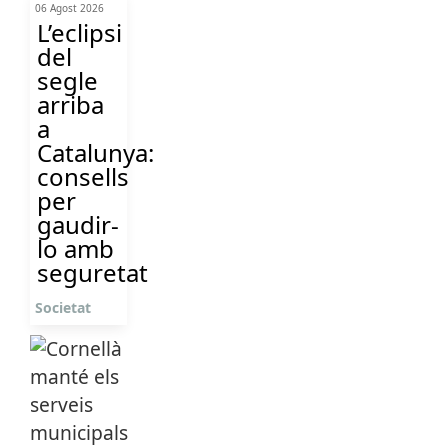
06 Agost 2026
L’eclipsi
del
segle
arriba
a
Catalunya:
consells
per
gaudir-
lo amb
seguretat
Societat