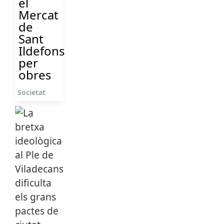
el
Mercat
de
Sant
Ildefons
per
obres
Societat