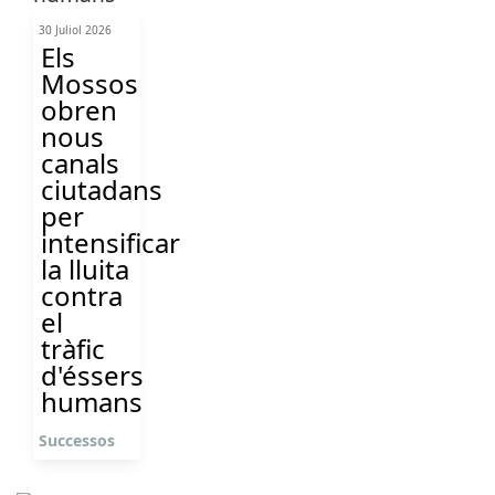
30 Juliol 2026
Els
Mossos
obren
nous
canals
ciutadans
per
intensificar
la lluita
contra
el
tràfic
d'éssers
humans
Successos