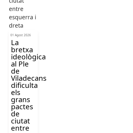
01 Agost 2026
La
bretxa
ideològica
al Ple
de
Viladecans
dificulta
els
grans
pactes
de
ciutat
entre