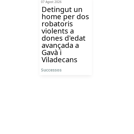
07 Agost 2026
Detingut un
home per dos
robatoris
violents a
dones d'edat
avançada a
Gavà i
Viladecans
Successos