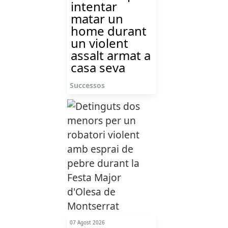
intentar
matar un
home durant
un violent
assalt armat a
casa seva
Successos
07 Agost 2026