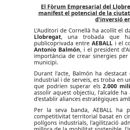
El Fòrum Empresarial del Llobre
manifest el potencial de la ciuta
d'inversió e
L'Auditori de Cornellà ha acollit el 
Llobregat
, una trobada que ha s
publicoprivada entre
AEBALL
i el c
Antonio Balmón
, i el president d
importància de crear sinergies per
municipi.
Durant l'acte, Balmón ha destaca
industrial i de serveis, es troba en 
que podrien superar els
2.000 mil
assolir aquest objectiu, l'alcalde ha
d'establir aliances estratègiques amb
Per la seva banda, AEBALL ha pr
competitivitat territorial basat en c
polígons industrials, l'agilització ad
millora de la mobilitat sostenible, l'