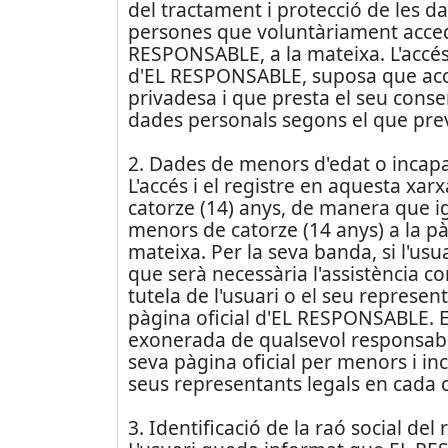
del tractament i protecció de les d
persones que voluntàriament accedei
RESPONSABLE, a la mateixa. L'accés i
d'EL RESPONSABLE, suposa que acc
privadesa i que presta el seu conse
dades personals segons el que pre
2. Dades de menors d'edat o incap
L'accés i el registre en aquesta xar
catorze (14) anys, de manera que ig
menors de catorze (14 anys) a la p
mateixa. Per la seva banda, si l'us
que serà necessària l'assistència co
tutela de l'usuari o el seu represent
pàgina oficial d'EL RESPONSABLE.
exonerada de qualsevol responsabil
seva pàgina oficial per menors i in
seus representants legals en cada c
3. Identificació de la raó social del