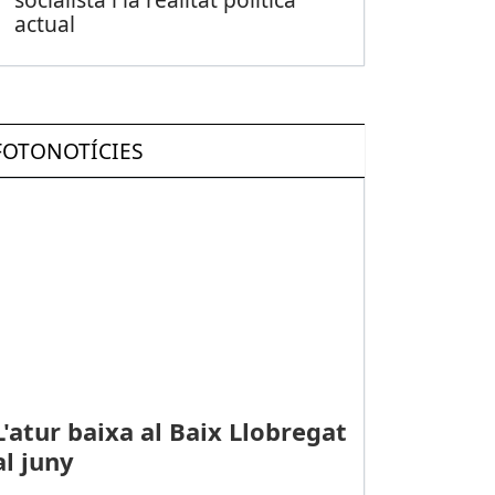
actual
FOTONOTÍCIES
L'atur baixa al Baix Llobregat
al juny