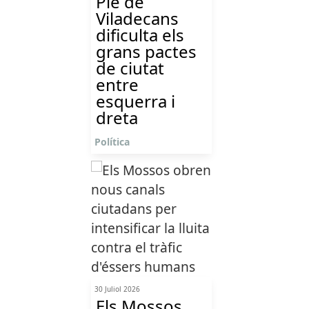
Ple de
Viladecans
dificulta els
grans pactes
de ciutat
entre
esquerra i
dreta
Política
30 Juliol 2026
Els Mossos