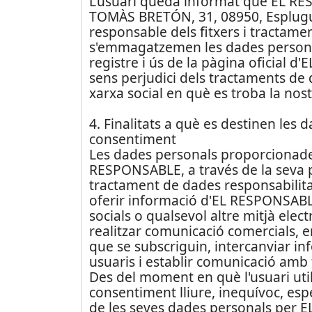
L'usuari queda informat que EL RE
TOMÀS BRETÓN, 31, 08950, Esplugue
responsable dels fitxers i tractamen
s'emmagatzemen les dades personal
registre i ús de la pàgina oficial 
sens perjudici dels tractaments de q
xarxa social en què es troba la nost
4. Finalitats a què es destinen les 
consentiment
Les dades personals proporcionades
RESPONSABLE, a través de la seva p
tractament de dades responsabilita
oferir informació d'EL RESPONSABL
socials o qualsevol altre mitjà electr
realitzar comunicació comercials, 
que se subscriguin, intercanviar i
usuaris i establir comunicació amb 
Des del moment en què l'usuari util
consentiment lliure, inequívoc, espe
de les seves dades personals per E