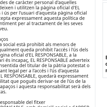
ades de caràcter personal d'aquelles
xen i utilitzen la pàgina oficial d'EL
 ús per l'usuari d'aquesta pàgina oficial
epta expressament aquesta política de
ntiment per al tractament de les seves
veu.
aços
xa social està prohibit als menors de
ualment queda prohibit l'accés i l'ús dels
àgina oficial d'EL RESPONSABLE, a la
uari és incapaç, EL RESPONSABLE adverteix
nsentida del titular de la pàtria potestat o
ant legal per a l'accés i l'ús d'aquesta
 EL RESPONSABLE, quedarà expressament
itat que pogués derivar-se de l'ús de la
capaços i aquesta responsabilitat serà dels
as.
 responsable del fitxer