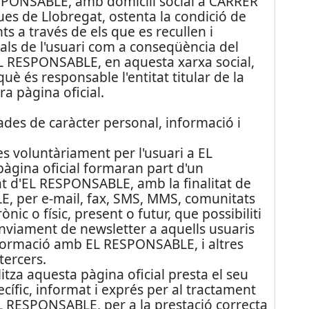
SPONSABLE, amb domicili social a CARRER
s de Llobregat, ostenta la condició de
ts a través de els que es recullen i
s de l'usuari com a conseqüència del
d'EL RESPONSABLE, en aquesta xarxa social,
uè és responsable l'entitat titular de la
ra pàgina oficial.
dades de caràcter personal, informació i
 voluntàriament per l'usuari a EL
àgina oficial formaran part d'un
t d'EL RESPONSABLE, amb la finalitat de
E, per e-mail, fax, SMS, MMS, comunitats
ònic o físic, present o futur, que possibiliti
enviament de newsletter a aquells usuaris
nformació amb EL RESPONSABLE, i altres
tercers.
itza aquesta pàgina oficial presta el seu
cífic, informat i exprés per al tractament
L RESPONSABLE, per a la prestació correcta