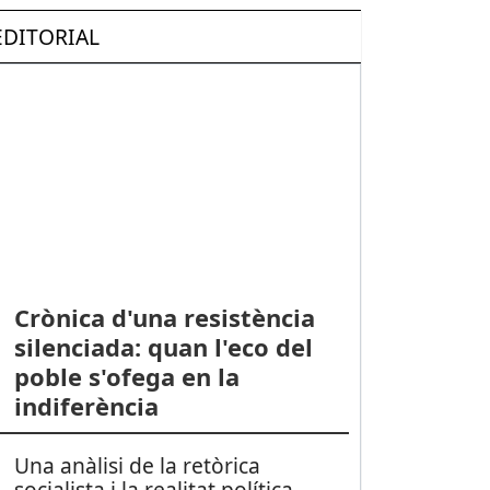
EDITORIAL
Crònica d'una resistència
silenciada: quan l'eco del
poble s'ofega en la
indiferència
Una anàlisi de la retòrica
socialista i la realitat política