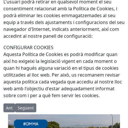
L'usuari podrà retirar en qualsevol moment el seu
consentiment relacionat amb la Política de Cookies, i
podrà eliminar les cookies emmagatzemades al seu
equip a través dels ajustaments i configuracions del seu
navegador d'Internet, indicats anteriorment, així com
accedint al nostre panell de configuració:
CONFIGURAR COOKIES
Aquesta Política de Cookies es podrà modificar quan
així ho exigeixi la legislació vigent en cada moment o
quan hi hagués alguna variació en el tipus de cookies
utilitzades al lloc web. Per això, us recomanem revisar
aquesta política cada vegada que accediu al nostre lloc
web amb l'objectiu d'estar adequadament informat
sobre com i per a què fem servir les cookies.
Article anterior: Política de privadesa de dades
Article següent: Contactar amb la Premsa del Baix
Ant
Següent