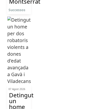
Montserrat
Successos
07 Agost 2026
Detingut
un
home