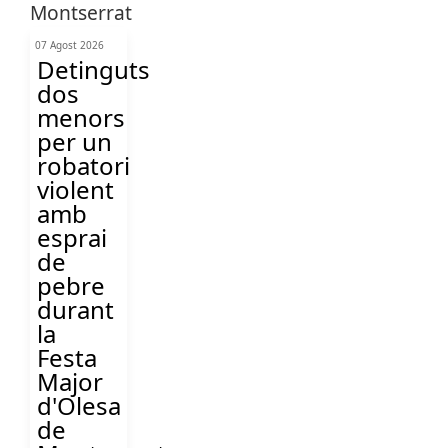
07 Agost 2026
Detinguts
dos
menors
per un
robatori
violent
amb
esprai
de
pebre
durant
la
Festa
Major
d'Olesa
de