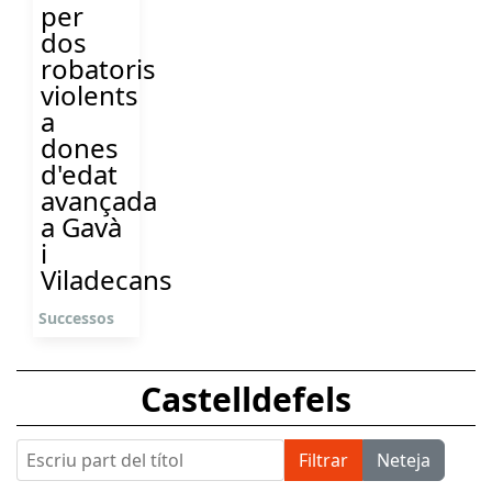
per
dos
robatoris
violents
a
dones
d'edat
avançada
a Gavà
i
Viladecans
Successos
Castelldefels
Escriu part del títol
Filtrar
Neteja