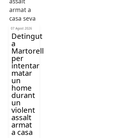
07 Agost 2026
Detingut
a
Martorell
per
intentar
matar
un
home
durant
un
violent
assalt
armat
a casa