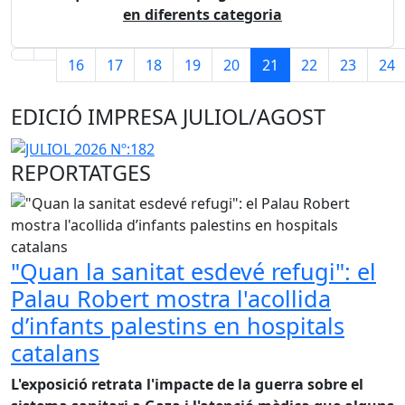
en diferents categoria
16
17
18
19
20
21
22
23
24
Pàgina 21 de 27
EDICIÓ IMPRESA JULIOL/AGOST
REPORTATGES
"Quan la sanitat esdevé refugi": el
Palau Robert mostra l'acollida
d’infants palestins en hospitals
catalans
L'exposició retrata l'impacte de la guerra sobre el