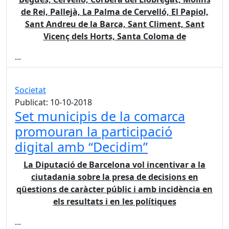
de Rei, Pallejà, La Palma de Cervelló, El Papiol,
Sant Andreu de la Barca, Sant Climent, Sant
Vicenç dels Horts, Santa Coloma de
...
Societat
Publicat: 10-10-2018
Set municipis de la comarca
promouran la participació
digital amb “Decidim”
La Diputació de Barcelona vol incentivar a la
ciutadania sobre la presa de decisions en
qüestions de caràcter públic i amb incidència en
els resultats i en les polítiques
...