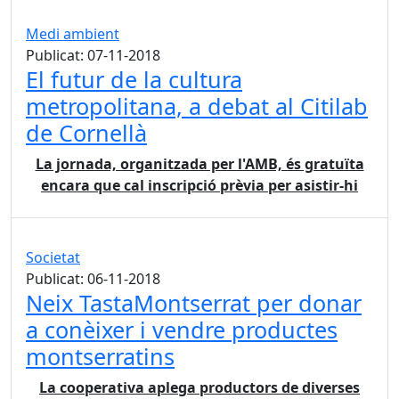
Medi ambient
Publicat: 07-11-2018
El futur de la cultura
metropolitana, a debat al Citilab
de Cornellà
La jornada, organitzada per l'AMB, és gratuïta
encara que cal inscripció prèvia per asistir-hi
Societat
Publicat: 06-11-2018
Neix TastaMontserrat per donar
a conèixer i vendre productes
montserratins
La cooperativa aplega productors de diverses