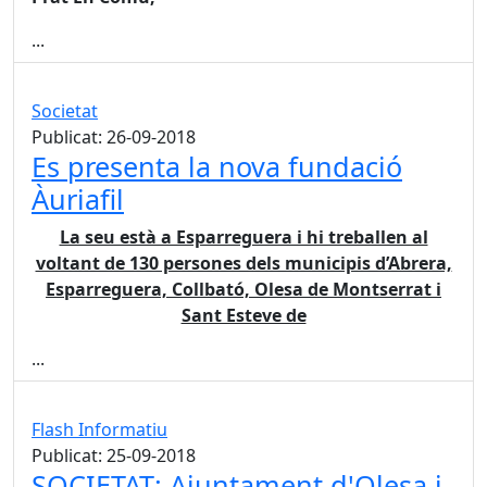
...
Societat
Publicat: 26-09-2018
Es presenta la nova fundació
Àuriafil
La seu està a Esparreguera i hi treballen al
voltant de 130 persones dels municipis d’Abrera,
Esparreguera, Collbató, Olesa de Montserrat i
Sant Esteve de
...
Flash Informatiu
Publicat: 25-09-2018
SOCIETAT: Ajuntament d'Olesa i