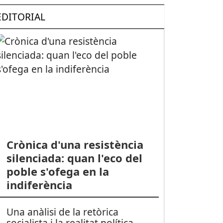
EDITORIAL
Crònica d'una resistència
silenciada: quan l'eco del
poble s'ofega en la
indiferència
Una anàlisi de la retòrica
socialista i la realitat política