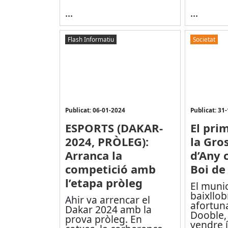
...
...
Flash Informatiu
Societat
Publicat: 06-01-2024
Publicat: 31
ESPORTS (DAKAR-
El pri
2024, PRÒLEG):
la Gro
Arranca la
d’Any 
competició amb
Boi de
l’etapa pròleg
El munic
baixllo
Ahir va arrencar el
afortun
Dakar 2024 amb la
Dooble,
prova pròleg. En
vendre 