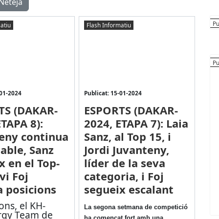
Neteja
atiu
Flash Informatiu
-01-2024
Publicat: 15-01-2024
TS (DAKAR-
ESPORTS (DAKAR-
ETAPA 8):
2024, ETAPA 7): Laia
eny continua
Sanz, al Top 15, i
table, Sanz
Jordi Juvanteny,
x en el Top-
líder de la seva
vi Foj
categoria, i Foj
a posicions
segueix escalant
ns, el KH-
La segona setmana de competició
rgy Team de
ha començat fort amb una