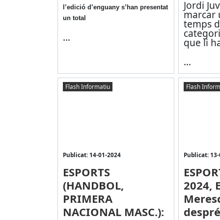
Jordi Ju
l’edició d’enguany s’han presentat
marcar u
un total
temps d
categor
...
que li h
...
Flash Informatiu
Flash Inform
Publicat: 14-01-2024
Publicat: 13
ESPORTS
ESPOR
(HANDBOL,
2024, 
PRIMERA
Meresc
NACIONAL MASC.):
despré