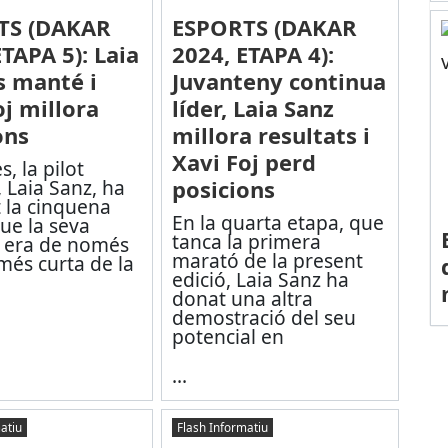
TS (DAKAR
ESPORTS (DAKAR
ETAPA 5): Laia
2024, ETAPA 4):
s manté i
Juvanteny continua
oj millora
líder, Laia Sanz
ons
millora resultats i
Xavi Foj perd
s, la pilot
 Laia Sanz, ha
posicions
 la cinquena
En la quarta etapa, que
ue la seva
tanca la primera
l era de només
marató de la present
més curta de la
edició, Laia Sanz ha
donat una altra
demostració del seu
potencial en
...
atiu
Flash Informatiu