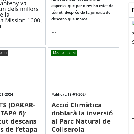
vanteny va
especial que per a res ha estat de
n dels millors
tràmit, després de la jornada de
e la
ia Mission 1000,
descans que marca
a
...
atiu
Medi ambient
-01-2024
Publicat: 13-01-2024
TS (DAKAR-
Acció Climàtica
ETAPA 6):
doblarà la inversió
ut descans
al Parc Natural de
s de l’etapa
Collserola