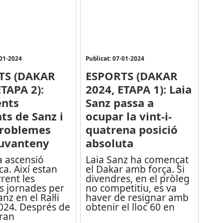
-01-2024
Publicat: 07-01-2024
TS (DAKAR
ESPORTS (DAKAR
ETAPA 2):
2024, ETAPA 1): Laia
ents
Sanz passa a
ts de Sanz i
ocupar la vint-i-
 problemes
quatrena posició
Juvanteny
absoluta
a ascensió
Laia Sanz ha començat
a. Així estan
el Dakar amb força. Si
rent les
divendres, en el pròleg
s jornades per
no competitiu, es va
nz en el Ral·li
haver de resignar amb
024. Després de
obtenir el lloc 60 en
gran