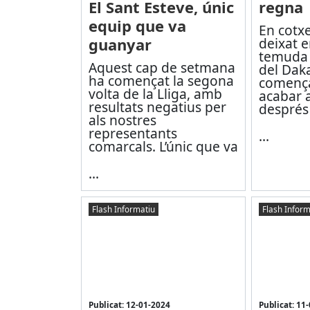
El Sant Esteve, únic
regna
equip que va
En cotxe
guanyar
deixat e
temuda 
Aquest cap de setmana
del Dak
ha començat la segona
començar
volta de la Lliga, amb
acabar 
resultats negatius per
després
als nostres
representants
...
comarcals. L’únic que va
...
Flash Informatiu
Flash Inform
Publicat: 12-01-2024
Publicat: 11