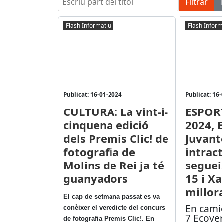
Filtrar
Flash Informatiu
Flash Inform
Publicat: 16-01-2024
Publicat: 16
CULTURA: La vint-i-
ESPOR
cinquena edició
2024, 
dels Premis Clic! de
Juvant
fotografia de
intrac
Molins de Rei ja té
seguei
guanyadors
15 i Xa
millor
El cap de setmana passat es va
En camio
conèixer el veredicte del concurs
7 Ecove
de fotografia Premis Clic!. En