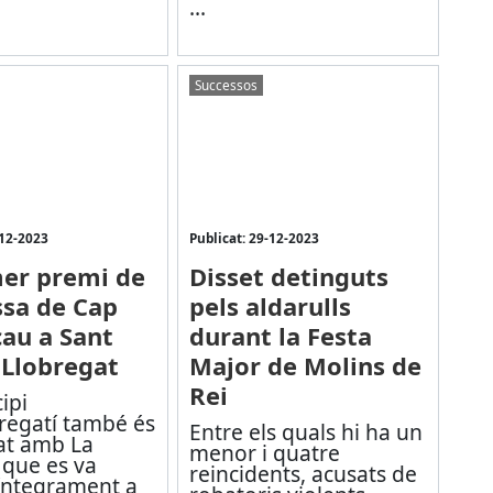
...
Successos
-12-2023
Publicat: 29-12-2023
mer premi de
Disset detinguts
ssa de Cap
pels aldarulls
cau a Sant
durant la Festa
 Llobregat
Major de Molins de
Rei
ipi
bregatí també és
Entre els quals hi ha un
at amb La
menor i quatre
 que es va
reincidents, acusats de
íntegrament a