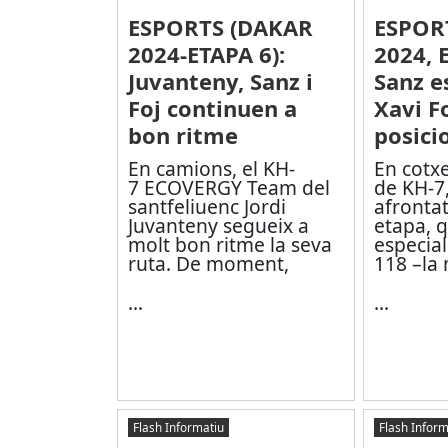
ESPORTS (DAKAR
ESPOR
2024-ETAPA 6):
2024, 
Juvanteny, Sanz i
Sanz e
Foj continuen a
Xavi F
bon ritme
posici
En camions, el KH-
En cotxe
7 ECOVERGY Team del
de KH-7,
santfeliuenc Jordi
afrontat
Juvanteny segueix a
etapa, q
molt bon ritme la seva
especia
ruta. De moment,
118 –la 
...
...
Flash Informatiu
Flash Inform