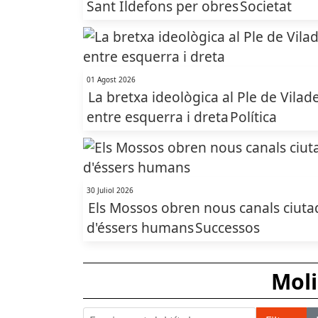
Sant Ildefons per obres
Societat
01 Agost 2026
La bretxa ideològica al Ple de Vilade
entre esquerra i dreta
Política
30 Juliol 2026
Els Mossos obren nous canals ciutadan
d'éssers humans
Successos
Moli
Escriu part del títol