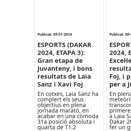
Publicat: 09-01-2024
Publicat: 08
ESPORTS (DAKAR
ESPOR
2024, ETAPA 3):
2024, 
Gran etapa de
Excel·l
Juvanteny, i bons
resulta
resultats de Laia
Foj, i
Sanz i Xavi Foj
per a 
En cotxes, Laia Sanz ha
En plen
complert els seus
meteòric
objectius en plena
transcor
jornada marató, en
primere
acabar en una còmoda
a Laia Sa
31a posició absoluta i
Dakar 2
quarta de T1.2
fer un 