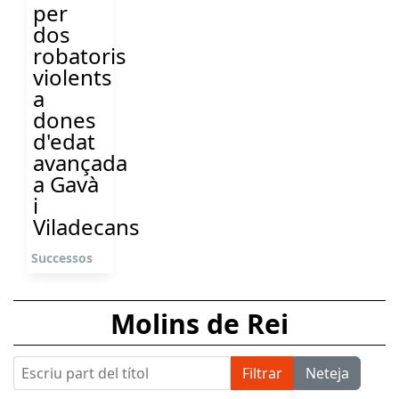
per
dos
robatoris
violents
a
dones
d'edat
avançada
a Gavà
i
Viladecans
Successos
Molins de Rei
Escriu part del títol
Filtrar
Neteja