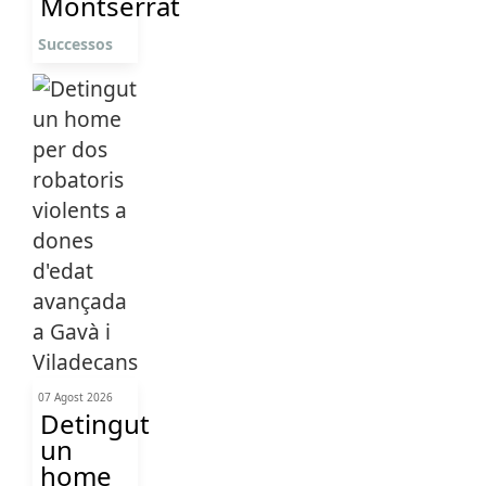
Montserrat
Successos
07 Agost 2026
Detingut
un
home