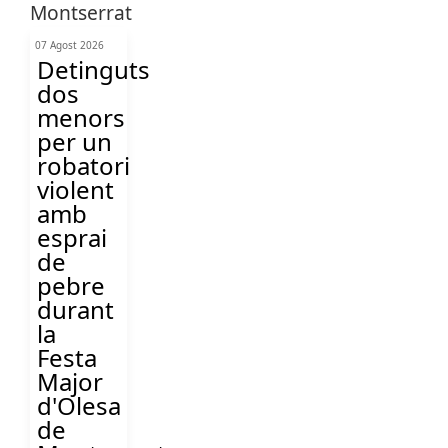
07 Agost 2026
Detinguts
dos
menors
per un
robatori
violent
amb
esprai
de
pebre
durant
la
Festa
Major
d'Olesa
de