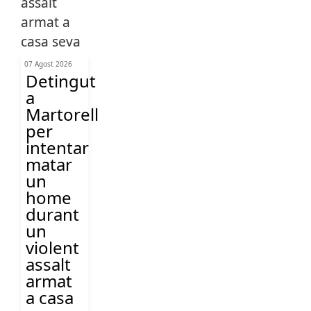
07 Agost 2026
Detingut
a
Martorell
per
intentar
matar
un
home
durant
un
violent
assalt
armat
a casa