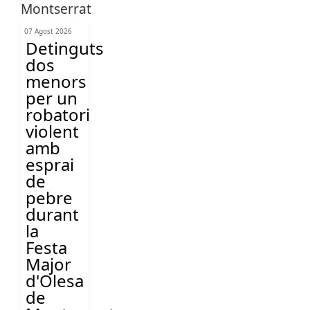
07 Agost 2026
Detinguts
dos
menors
per un
robatori
violent
amb
esprai
de
pebre
durant
la
Festa
Major
d'Olesa
de