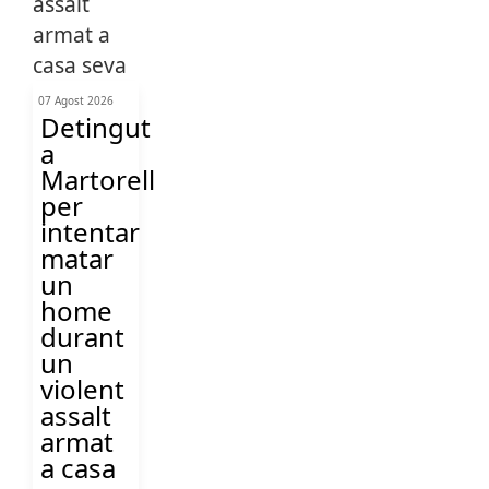
07 Agost 2026
Detingut
a
Martorell
per
intentar
matar
un
home
durant
un
violent
assalt
armat
a casa