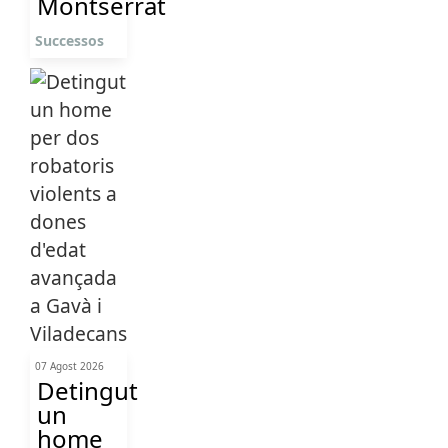
Montserrat
Successos
07 Agost 2026
Detingut
un
home